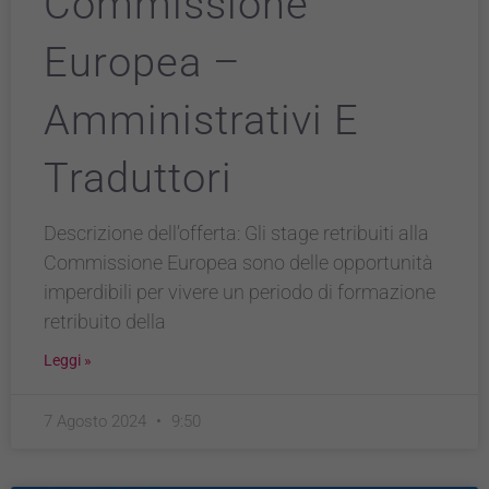
Commissione
Europea –
Amministrativi E
Traduttori
Descrizione dell’offerta: Gli stage retribuiti alla
Commissione Europea sono delle opportunità
imperdibili per vivere un periodo di formazione
Tecnici
retribuito della
Questi cookie
sono necessari
Leggi »
per il
funzionamento
del sito e non
7 Agosto 2024
9:50
possono
essere
disabilitati.