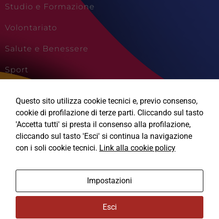
Studio e Formazione
Volontariato
Salute e Benessere
Sport
Cultura e Creatività
Questo sito utilizza cookie tecnici e, previo consenso,
Viaggi e Vacanze
cookie di profilazione di terze parti. Cliccando sul tasto
'Accetta tutti' si presta il consenso alla profilazione,
cliccando sul tasto 'Esci' si continua la navigazione
con i soli cookie tecnici.
Link alla cookie policy
Ⓒ2026, Technical Design s.r.l.
Impostazioni
Informativa Privacy
Esci
Cookie Policy