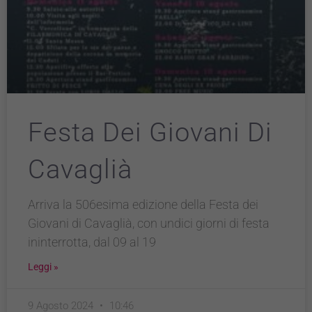
Festa Dei Giovani Di
Cavaglià
Arriva la 506esima edizione della Festa dei
Giovani di Cavaglià, con undici giorni di festa
ininterrotta, dal 09 al 19
Leggi »
9 Agosto 2024
10:46