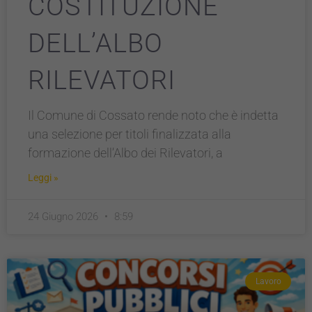
COSTITUZIONE
DELL’ALBO
RILEVATORI
Il Comune di Cossato rende noto che è indetta
una selezione per titoli finalizzata alla
formazione dell’Albo dei Rilevatori, a
Leggi »
24 Giugno 2026
8:59
Lavoro