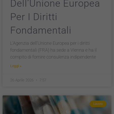
Dell’Unione Europea
informazioni
personali.
Per I Diritti
Fondamentali
L’Agenzia dell’Unione Europea per i diritti
fondamentali (FRA) ha sede a Vienna e ha il
compito di fornire consulenza indipendente
Leggi »
26 Aprile 2026
7:57
Lavoro