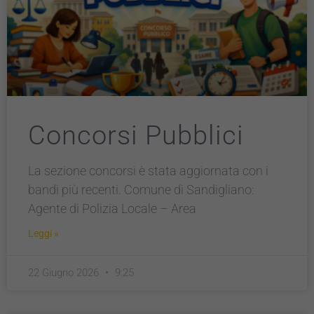
Concorsi Pubblici
La sezione concorsi è stata aggiornata con i
bandi più recenti. Comune di Sandigliano:
Agente di Polizia Locale – Area
Leggi »
22 Giugno 2026
9:25