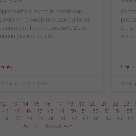
Opportunità di lavoro in Irlanda con
Sabat
EURES – Personale ricercato per hotel,
presso
ristoranti e officine meccaniche Dove:
Biella,
Irlanda (diverse località,
l’espo
Leggi »
Leggi »
14 Maggio 2025
10:56
14 Mag
12
13
14
15
16
17
18
19
20
21
22
23
44
45
46
47
48
49
50
51
52
53
54
55
76
77
78
79
80
81
82
83
84
85
86
87
96
97
Successiva »