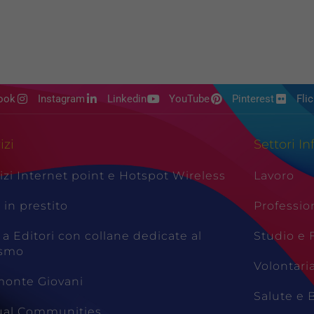
ook
Instagram
Linkedin
YouTube
Pinterest
Flic
izi
Settori In
izi Internet point e Hotspot Wireless
Lavoro
i in prestito
Professio
 a Editori con collane dedicate al
Studio e
ismo
Volontari
monte Giovani
Salute e 
tual Communities