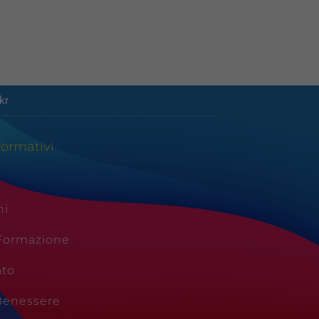
kr
formativi
ni
 Formazione
ato
Benessere