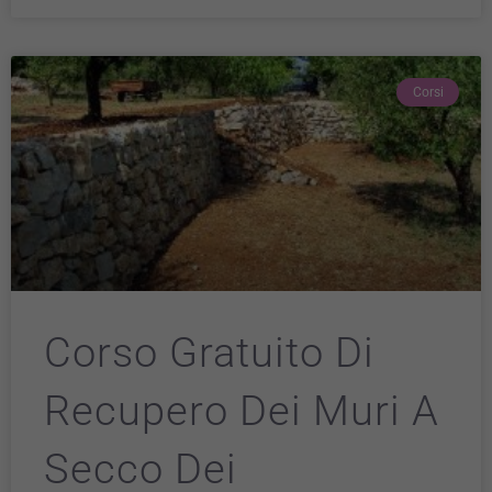
del sito e non
possono
essere
disabilitati.
Questi cookie
Corsi
non
raccolgono
informazioni
personali.
Corso Gratuito Di
Recupero Dei Muri A
Secco Dei