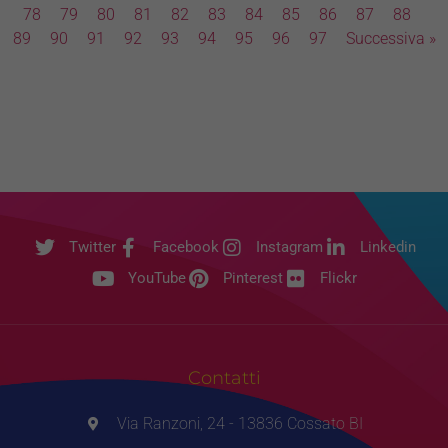
78
79
80
81
82
83
84
85
86
87
88
89
90
91
92
93
94
95
96
97
Successiva »
Twitter
Facebook
Instagram
Linkedin
YouTube
Pinterest
Flickr
Contatti
Via Ranzoni, 24 - 13836 Cossato BI