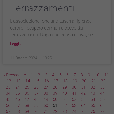
Terrazzamenti
L’associazione fondiaria Laserra riprende i
corsi di recupero dei muri a secco dei
terrazzamenti. Dopo una pausa estiva, ci si
Leggi »
11 Ottobre 2024
13:25
« Precedente
1
2
3
4
5
6
7
8
9
10
11
12
13
14
15
16
17
18
19
20
21
22
23
24
25
26
27
28
29
30
31
32
33
34
35
36
37
38
39
40
41
42
43
44
45
46
47
48
49
50
51
52
53
54
55
56
57
58
59
60
61
62
63
64
65
66
67
68
69
70
71
72
73
74
75
76
77