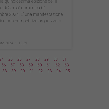
 la quindicesima edizione de “Il
se di Corsa” domenica 01
mbre 2024. E’ una manifestazione
ica non competitiva organizzata
sto 2024
10:29
24
25
26
27
28
29
30
31
56
57
58
59
60
61
62
63
88
89
90
91
92
93
94
95