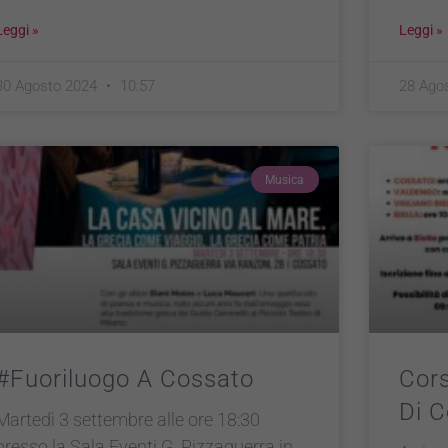
Leggi »
Leggi »
30 Agosto 2024
10:57
28 Ago
Musica
#Fuoriluogo A Cossato
Cors
Di C
Martedì 3 settembre alle ore 18:30
presso la Sala Eventi G. Pizzaguerra in