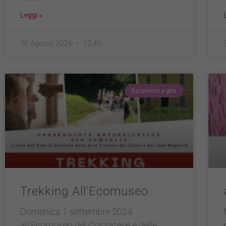
Leggi »
30 Agosto 2024
12:45
Escursioni e gite
Trekking All’Ecomuseo
Domenica 1 settembre 2024
all’Ecomuseo del Cossatese e delle