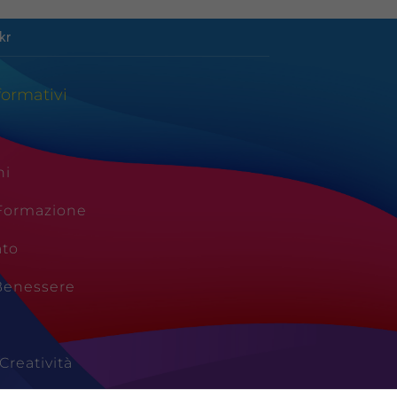
kr
formativi
ni
 Formazione
ato
Benessere
Creatività