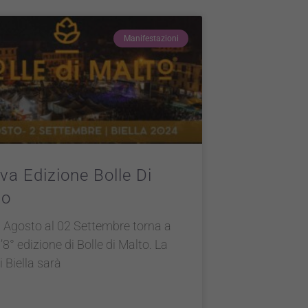
Manifestazioni
va Edizione Bolle Di
to
 Agosto al 02 Settembre torna a
l’8° edizione di Bolle di Malto. La
i Biella sarà