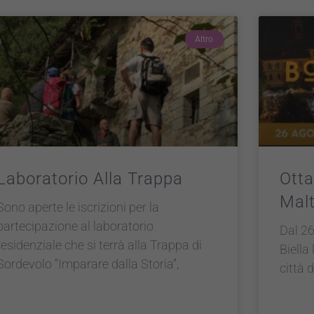
Altro
Laboratorio Alla Trappa
Otta
Mal
Sono aperte le iscrizioni per la
partecipazione al laboratorio
Dal 26
residenziale che si terrà alla Trappa di
Biella 
Sordevolo “Imparare dalla Storia”,
città d