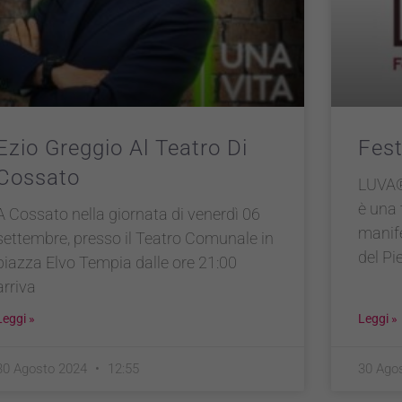
Ezio Greggio Al Teatro Di
Fest
Cossato
LUVA® 
è una 
A Cossato nella giornata di venerdì 06
manif
settembre, presso il Teatro Comunale in
del Pi
piazza Elvo Tempia dalle ore 21:00
arriva
Leggi »
Leggi »
30 Agosto 2024
12:55
30 Ago