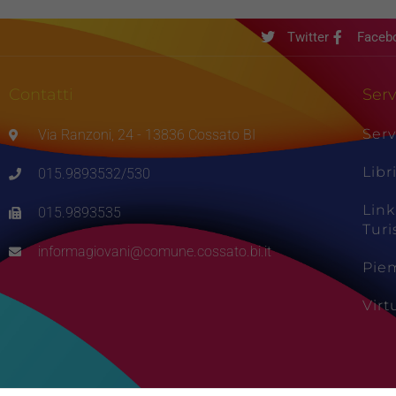
Twitter
Faceb
Contatti
Serv
Serv
Via Ranzoni, 24 - 13836 Cossato BI
Libr
015.9893532/530
Link
015.9893535
Tur
informagiovani@comune.cossato.bi.it
Pie
Vir