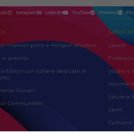
ook
Instagram
Linkedin
YouTube
Pinterest
Flic
izi
Settori In
izi Internet point e Hotspot Wireless
Lavoro
i in prestito
Professio
 a Editori con collane dedicate al
Studio e
ismo
Volontari
monte Giovani
Salute e 
tual Communities
Sport
Cultura e 