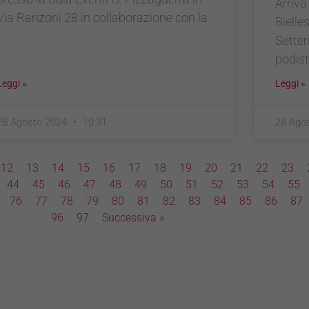
Arriva
Via Ranzoni 28 in collaborazione con la
Bielle
Sette
podist
Leggi »
Leggi »
28 Agosto 2024
10:31
28 Ago
12
13
14
15
16
17
18
19
20
21
22
23
44
45
46
47
48
49
50
51
52
53
54
55
76
77
78
79
80
81
82
83
84
85
86
87
96
97
Successiva »