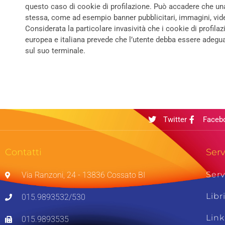
questo caso di cookie di profilazione. Può accadere che una 
stessa, come ad esempio banner pubblicitari, immagini, video, 
Considerata la particolare invasività che i cookie di profilaz
europea e italiana prevede che l’utente debba essere adegua
sul suo terminale.
Twitter
Faceb
Contatti
Serv
Serv
Via Ranzoni, 24 - 13836 Cossato BI
Libr
015.9893532/530
Link
015.9893535