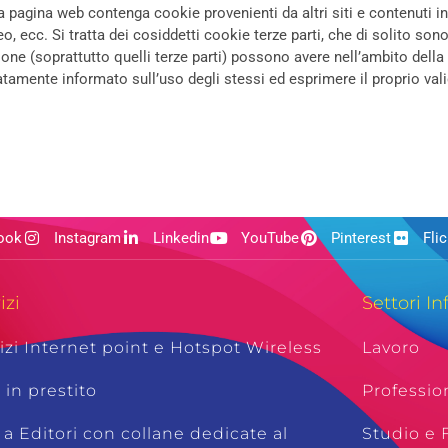
pagina web contenga cookie provenienti da altri siti e contenuti in 
ecc. Si tratta dei cosiddetti cookie terze parti, che di solito sono ut
ione (soprattutto quelli terze parti) possono avere nell’ambito della 
tamente informato sull’uso degli stessi ed esprimere il proprio va
ook
Instagram
Linkedin
YouTube
Pinterest
Flic
izi
Settori In
izi Internet point e Hotspot Wireless
Lavoro
i in prestito
Professio
 a Editori con collane dedicate al
Studio e