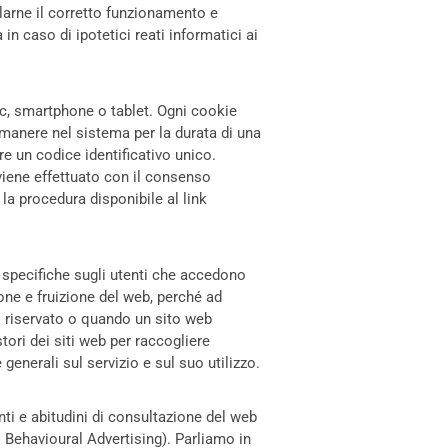
ollarne il corretto funzionamento e
n caso di ipotetici reati informatici ai
pc, smartphone o tablet. Ogni cookie
imanere nel sistema per la durata di una
e un codice identificativo unico.
e viene effettuato con il consenso
e la procedura disponibile al link
 specifiche sugli utenti che accedono
one e fruizione del web, perché ad
o riservato o quando un sito web
stori dei siti web per raccogliere
generali sul servizio e sul suo utilizzo.
nti e abitudini di consultazione del web
. Behavioural Advertising). Parliamo in