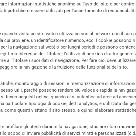
cavare informazioni statistiche anonime sull’uso del sito e per contr
i potrebbero essere utilizzati per l’accertamento di responsabilità i
quando visita un sito web o utilizza un social network con il suo 
a cui proviene, un identificatore numerico, ecc. I cookie possono r
o per la navigazione sul web) o per lunghi periodi e possono contener
legittimo interesse del Titolare; l’utilizzo di cookies di altro gener
rire al Titolare i suoi dati di navigazione. Per fare ciò, deve utilizzar
eggiore la navigazione e la fruizione delle funzionalità del sito.
matiche, monitoraggio di sessioni e memorizzazione di informazioni
spesso utili, perché possono rendere più veloce e rapida la navigazi
si fanno acquisti online, quando ci si autentica ad aree ad access
a particolare tipologia di cookie, detti analytics, è utilizzata dai ge
u come questi visitano il sito stesso, e quindi elaborare statistiche 
e profilare gli utenti durante la navigazione, studiare i loro movime
 scopo di inviare pubblicità di servizi mirati e personalizzati (c.d