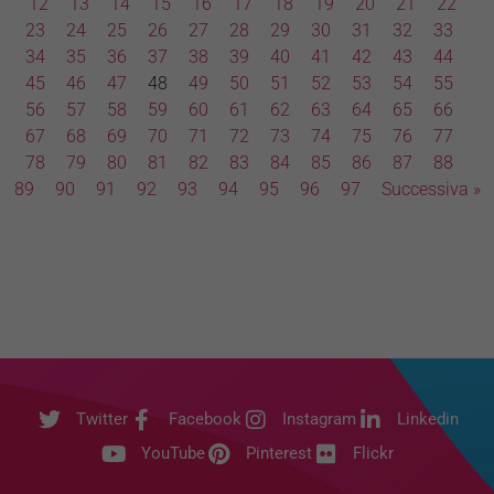
12
13
14
15
16
17
18
19
20
21
22
23
24
25
26
27
28
29
30
31
32
33
34
35
36
37
38
39
40
41
42
43
44
45
46
47
48
49
50
51
52
53
54
55
56
57
58
59
60
61
62
63
64
65
66
67
68
69
70
71
72
73
74
75
76
77
78
79
80
81
82
83
84
85
86
87
88
89
90
91
92
93
94
95
96
97
Successiva »
Twitter
Facebook
Instagram
Linkedin
YouTube
Pinterest
Flickr