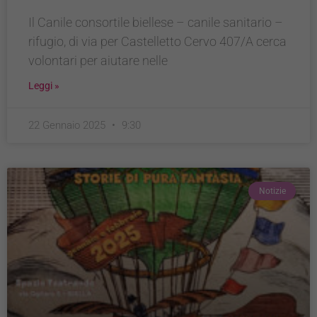
sono necessari
Il Canile consortile biellese – canile sanitario –
per il
funzionamento
rifugio, di via per Castelletto Cervo 407/A cerca
del sito e non
volontari per aiutare nelle
possono
essere
Leggi »
disabilitati.
Questi cookie
non
22 Gennaio 2025
9:30
raccolgono
informazioni
personali.
Notizie