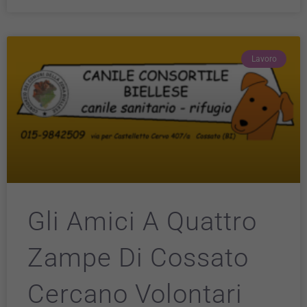
Lavoro
Gli Amici A Quattro
Zampe Di Cossato
Cercano Volontari
Tecnici
Questi cookie