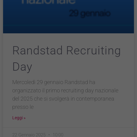
Randstad Recruiting
Day
Mercoledì 29 gennaio Randstad ha
organizzato il primo recruiting day nazionale
del 2025 che si svolgerà in contemporanea
presso le
Leggi »
22 Gennaio 2025
10:00