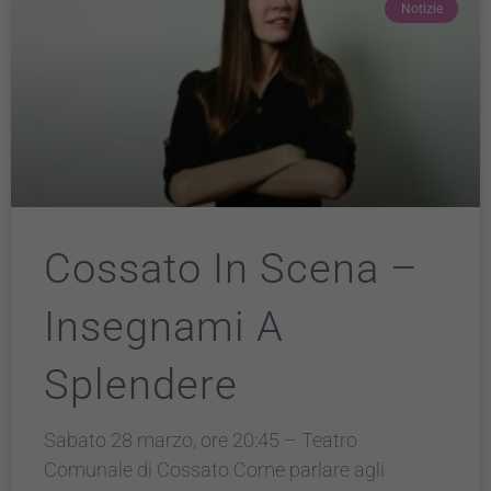
Notizie
Cossato In Scena –
Insegnami A
Splendere
Sabato 28 marzo, ore 20:45 – Teatro
Comunale di Cossato Come parlare agli