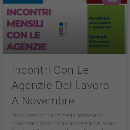
Lavoro
Questi cookie
non
raccolgono
informazioni
personali.
Incontri Con Le
Agenzie Del Lavoro
A Novembre
Si svolgeranno nuovamente nel mese di
novembre gli incontri con le agenzie del lavoro