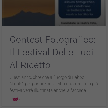
Contest Fotografico:
Il Festival Delle Luci
Al Ricetto
Quest’anno, oltre che al “Borgo di Babbo
Natale”, per portare nella città un’atmosfera più
festiva verrà illuminata anche la facciata
Leggi »