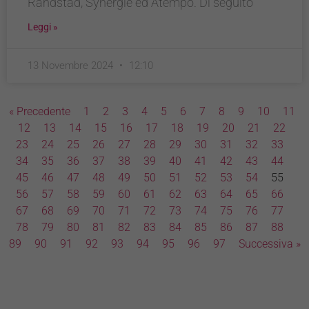
Randstad, Synergie ed Atempo. Di seguito
Leggi »
13 Novembre 2024
12:10
« Precedente
1
2
3
4
5
6
7
8
9
10
11
12
13
14
15
16
17
18
19
20
21
22
23
24
25
26
27
28
29
30
31
32
33
34
35
36
37
38
39
40
41
42
43
44
45
46
47
48
49
50
51
52
53
54
55
56
57
58
59
60
61
62
63
64
65
66
67
68
69
70
71
72
73
74
75
76
77
78
79
80
81
82
83
84
85
86
87
88
89
90
91
92
93
94
95
96
97
Successiva »