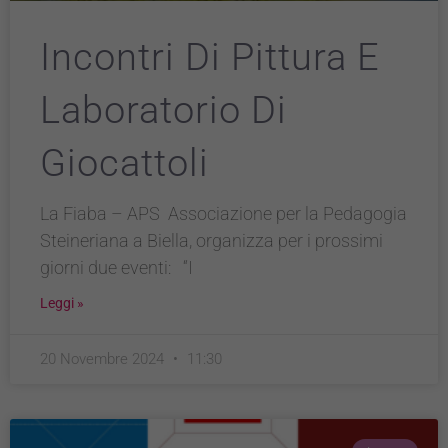
Incontri Di Pittura E
Laboratorio Di
Giocattoli
La Fiaba – APS Associazione per la Pedagogia
Steineriana a Biella, organizza per i prossimi
giorni due eventi: “I
Tecnici
Leggi »
Questi cookie
sono necessari
per il
20 Novembre 2024
11:30
funzionamento
del sito e non
possono
essere
disabilitati.