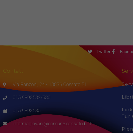
Twitter
Faceb
Contatti
Serv
Serv
Via Ranzoni, 24 - 13836 Cossato BI
Libr
015.9893532/530
Link
015.9893535
Tur
informagiovani@comune.cossato.bi.it
Pie