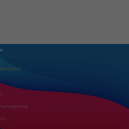
kr
formativi
ni
 Formazione
ato