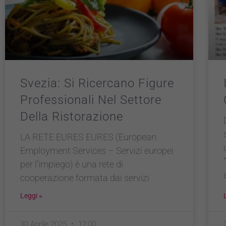
Svezia: Si Ricercano Figure
Professionali Nel Settore
Della Ristorazione
LA RETE EURES EURES (European
Employment Services – Servizi europei
per l’impiego) è una rete di
cooperazione formata dai servizi
Leggi »
30 Aprile 2025
12:00