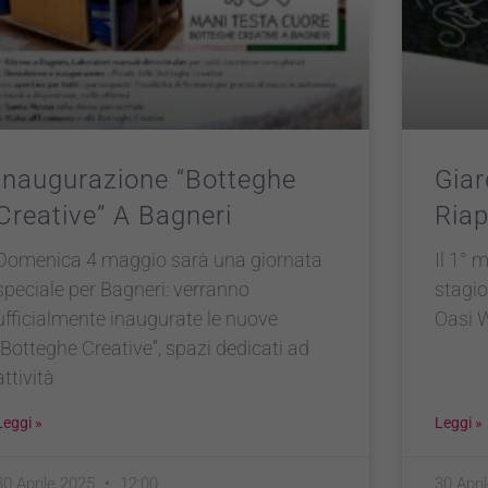
Inaugurazione “Botteghe
Giar
Creative” A Bagneri
Riap
Domenica 4 maggio sarà una giornata
Il 1° 
speciale per Bagneri: verranno
stagio
ufficialmente inaugurate le nuove
Oasi 
“Botteghe Creative”, spazi dedicati ad
attività
Leggi »
Leggi »
30 Aprile 2025
12:00
30 Apri