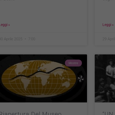
Leggi »
Leggi »
30 Aprile 2025
7:00
29 Apri
Mostre
Riapertura Del Museo
“UN