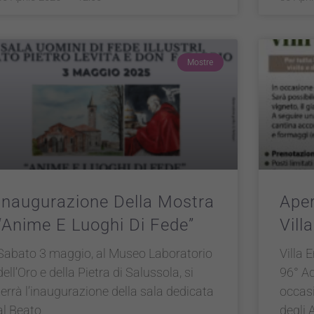
Mostre
Inaugurazione Della Mostra
Aper
“Anime E Luoghi Di Fede”
Vill
Sabato 3 maggio, al Museo Laboratorio
Villa 
dell’Oro e della Pietra di Salussola, si
96° Ad
terrà l’inaugurazione della sala dedicata
occas
al Beato
degli 