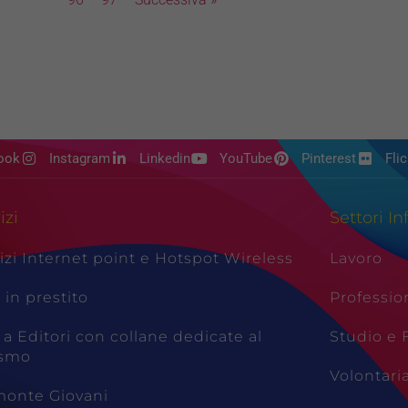
ook
Instagram
Linkedin
YouTube
Pinterest
Flic
izi
Settori In
izi Internet point e Hotspot Wireless
Lavoro
i in prestito
Professio
 a Editori con collane dedicate al
Studio e
ismo
Volontari
monte Giovani