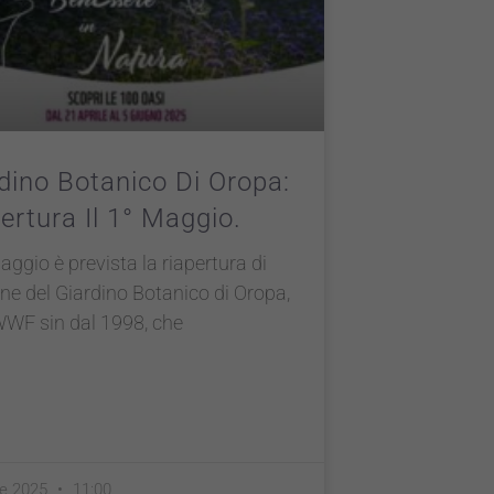
dino Botanico Di Oropa:
ertura Il 1° Maggio.
maggio è prevista la riapertura di
ne del Giardino Botanico di Oropa,
WWF sin dal 1998, che
le 2025
11:00