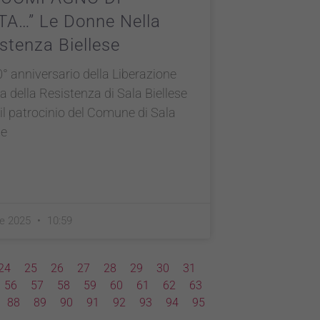
TA…” Le Donne Nella
stenza Biellese
0° anniversario della Liberazione
a della Resistenza di Sala Biellese
il patrocinio del Comune di Sala
se
le 2025
10:59
24
25
26
27
28
29
30
31
56
57
58
59
60
61
62
63
88
89
90
91
92
93
94
95