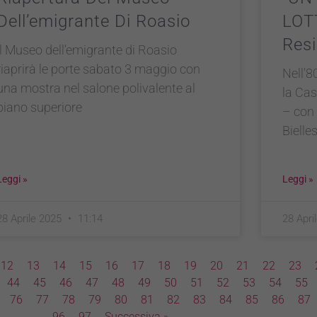
Dell’emigrante Di Roasio
LOT
Resi
ll Museo dell’emigrante di Roasio
riaprirà le porte sabato 3 maggio con
Nell’8
una mostra nel salone polivalente al
la Cas
piano superiore
– con 
Bielle
Leggi »
Leggi »
28 Aprile 2025
11:14
28 Apri
12
13
14
15
16
17
18
19
20
21
22
23
44
45
46
47
48
49
50
51
52
53
54
55
76
77
78
79
80
81
82
83
84
85
86
87
96
97
Successiva »