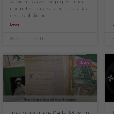
Services – Servizi europei per l’impiego)
è una rete di cooperazione formata dai
servizi pubblici per
Leggi »
30 Aprile 2025
11:00
Mostre
Inaugurazione Della Mostra