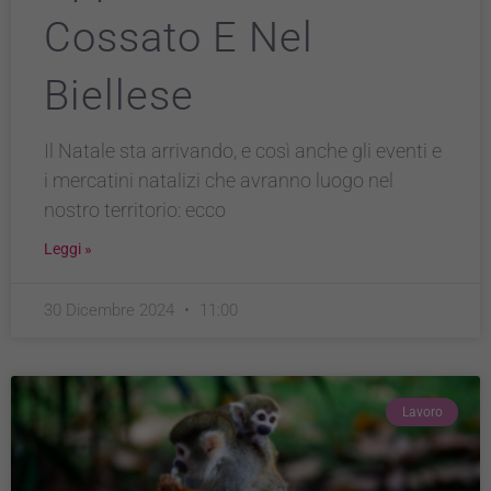
Cossato E Nel
Biellese
Il Natale sta arrivando, e così anche gli eventi e
i mercatini natalizi che avranno luogo nel
nostro territorio: ecco
Leggi »
30 Dicembre 2024
11:00
Lavoro