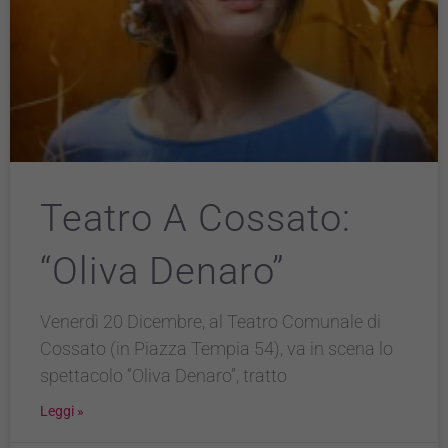
Teatro A Cossato:
“Oliva Denaro”
Venerdì 20 Dicembre, al Teatro Comunale di
Cossato (in Piazza Tempia 54), va in scena lo
spettacolo “Oliva Denaro”, tratto
Leggi »