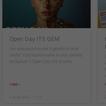
Open Day ITS GEM
Hai una passione per il gioiello e l’arte
orafa? Vuoi trasformarla in una carriera
esclusiva? L’Open Day che si terrà
Leggi »
2 Aprile 2025
11:21