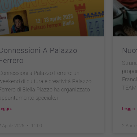
Connessioni A Palazzo
Nuov
Ferrero
Strana
propon
Connessioni a Palazzo Ferrero: un
Franc
weekend di cultura e creatività Palazzo
TEAM 
Ferrero di Biella Piazzo ha organizzato
appuntamento speciale: il
Leggi »
Leggi »
2 Aprile 2025
11:00
2 April