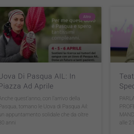
Altro
Uova Di Pasqua AIL: In
Tea
Piazza Ad Aprile
Spec
Anche quest’anno, con l’arrivo della
PARLA
Pasqua, tornano le Uova di Pasqua Ail:
PROF
un appuntamento solidale che da oltre
MANDE 
30 anni
alle 2