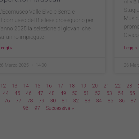
Al via
Stagio
L’Ecomuseo Valle Elvo e Serra e
Musica
l’Ecomuseo del Biellese proseguono per
promos
l’anno 2025 la selezione di giovani che
Civico
saranno impiegate
Leggi »
Leggi »
26 Marzo 2025
14:00
26 Mar
12
13
14
15
16
17
18
19
20
21
22
23
44
45
46
47
48
49
50
51
52
53
54
55
76
77
78
79
80
81
82
83
84
85
86
87
96
97
Successiva »