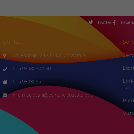
Twitter
Faceb
Contatti
Serv
Serv
Via Ranzoni, 24 - 13836 Cossato BI
Libr
015.9893532/530
Link
015.9893535
Tur
informagiovani@comune.cossato.bi.it
Pie
Vir