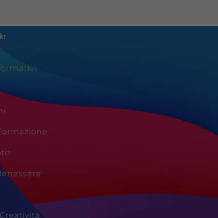
kr
formativi
ni
 Formazione
ato
Benessere
Creatività