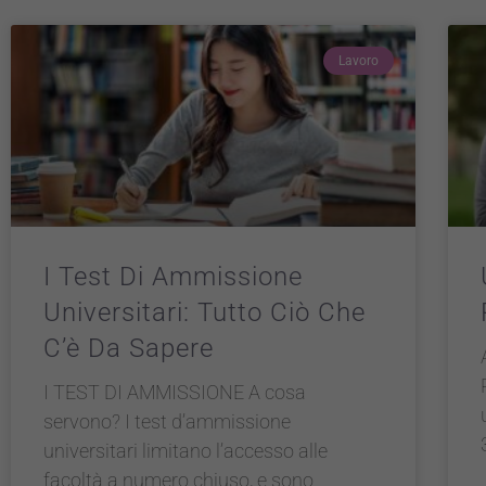
Lavoro
I Test Di Ammissione
Universitari: Tutto Ciò Che
C’è Da Sapere
I TEST DI AMMISSIONE A cosa
servono? I test d’ammissione
universitari limitano l’accesso alle
facoltà a numero chiuso, e sono