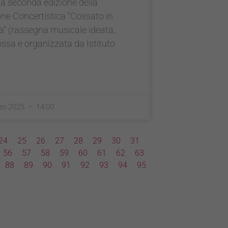
 la seconda edizione della
ne Concertistica “Cossato in
” (rassegna musicale ideata,
sa e organizzata da Istituto
zo 2025
14:00
24
25
26
27
28
29
30
31
56
57
58
59
60
61
62
63
88
89
90
91
92
93
94
95