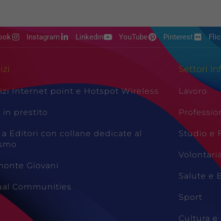
ook
Instagram
Linkedin
YouTube
Pinterest
Flic
izi
Settori In
izi Internet point e Hotspot Wireless
Lavoro
i in prestito
Professio
 a Editori con collane dedicate al
Studio e
ismo
Volontari
monte Giovani
Salute e 
tual Communities
Sport
Cultura e 