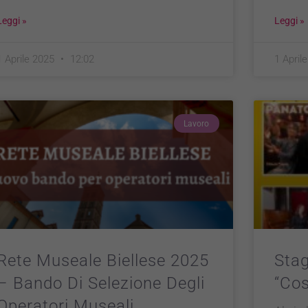
Leggi »
Leggi »
1 Aprile 2025
12:02
1 April
Lavoro
Rete Museale Biellese 2025
Stag
– Bando Di Selezione Degli
“Cos
Operatori Museali