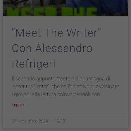
“Meet The Writer”
Con Alessandro
Refrigeri
Il secondo appuntamento della rassegna di
“Meet the Writer”, che ha l’obiettivo di avvicinare
i giovani alla lettura coinvolgendoli con
Leggi »
27 Novembre 2024
12:30