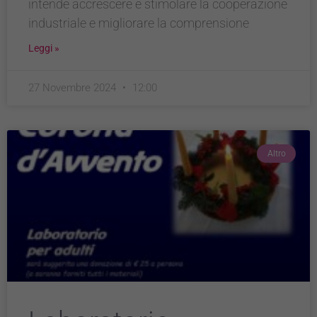
intende accrescere e stimolare la cooperazione
industriale e migliorare la comprensione
Leggi »
27 Novembre 2024
12:00
Altro