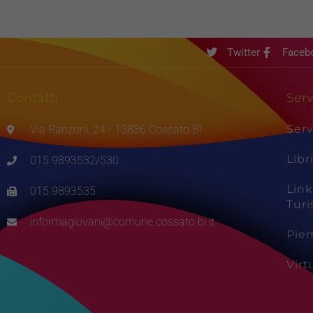
Twitter
Faceb
Contatti
Serv
Serv
Via Ranzoni, 24 - 13836 Cossato BI
Libr
015.9893532/530
Link
015.9893535
Tur
informagiovani@comune.cossato.bi.it
Pie
Vir