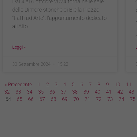
Dal 4 al 6 ottobre 2024 torna nelle sale
delle Dimore storiche di Biella Piazzo
“Fatti ad Arte”, l’appuntamento dedicato
all’Alto
Leggi »
30 Settembre 2024
15:22
« Precedente
1
2
3
4
5
6
7
8
9
10
11
32
33
34
35
36
37
38
39
40
41
42
43
64
65
66
67
68
69
70
71
72
73
74
75