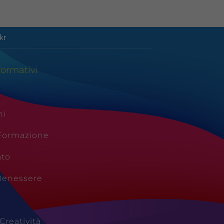
kr
formativi
ni
 Formazione
ato
Benessere
Creatività