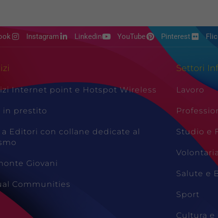
ook
Instagram
Linkedin
YouTube
Pinterest
Flic
izi
Settori In
izi Internet point e Hotspot Wireless
Lavoro
i in prestito
Professio
 a Editori con collane dedicate al
Studio e
ismo
Volontari
monte Giovani
Salute e 
tual Communities
Sport
Cultura e 