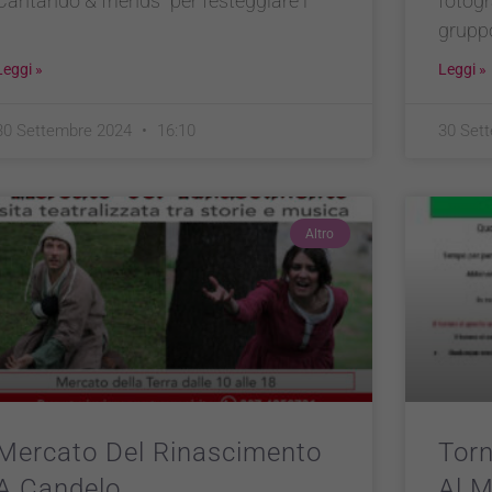
Cantando & friends” per festeggiare i
fotogr
gruppo
Leggi »
Leggi »
30 Settembre 2024
16:10
30 Set
Altro
Mercato Del Rinascimento
Torn
A Candelo
Al M