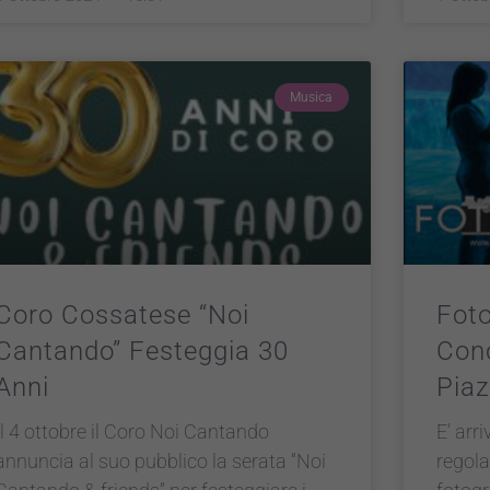
Musica
Coro Cossatese “Noi
Foto
Cantando” Festeggia 30
Conc
Anni
Piaz
Il 4 ottobre il Coro Noi Cantando
E’ arr
annuncia al suo pubblico la serata “Noi
regol