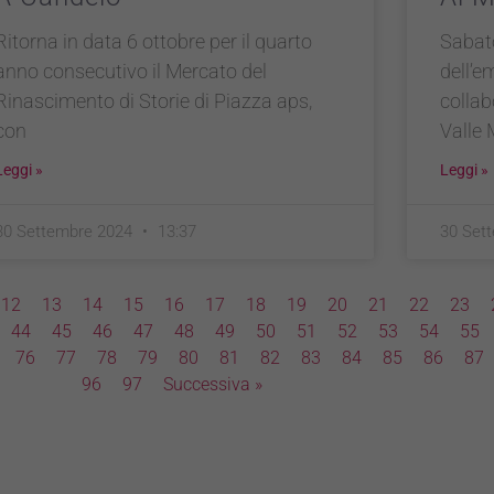
Ritorna in data 6 ottobre per il quarto
Sabato
anno consecutivo il Mercato del
dell’e
Rinascimento di Storie di Piazza aps,
collab
con
Valle 
Leggi »
Leggi »
30 Settembre 2024
13:37
30 Set
12
13
14
15
16
17
18
19
20
21
22
23
44
45
46
47
48
49
50
51
52
53
54
55
76
77
78
79
80
81
82
83
84
85
86
87
96
97
Successiva »