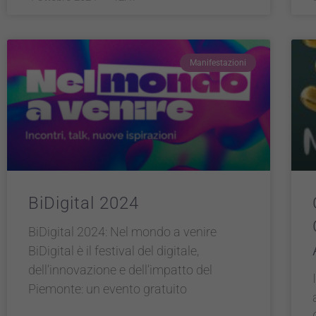
Manifestazioni
BiDigital 2024
BiDigital 2024: Nel mondo a venire
BiDigital è il festival del digitale,
dell’innovazione e dell’impatto del
Piemonte: un evento gratuito