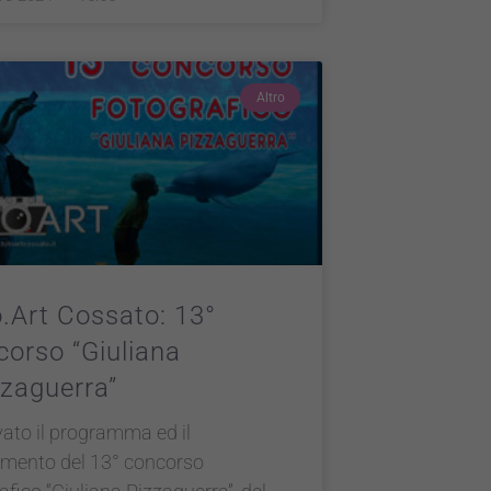
Altro
.Art Cossato: 13°
orso “Giuliana
zaguerra”
ivato il programma ed il
amento del 13° concorso