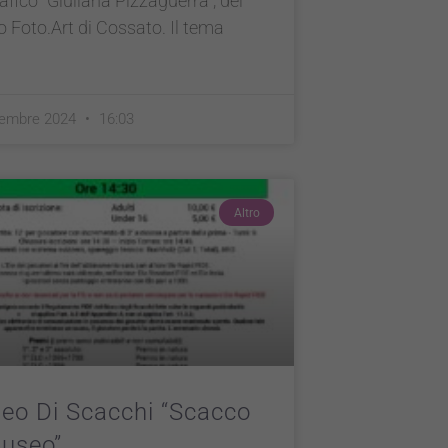
afico “Giuliana Pizzaguerra”, del
 Foto.Art di Cossato. Il tema
tembre 2024
16:03
Altro
eo Di Scacchi “Scacco
useo”