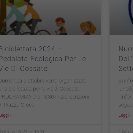
Biciclettata 2024 –
Nuov
Pedalata Ecologica Per Le
Dell
Vie Di Cossato
Set
Domenica 6 ottobre verrà organizzata
Si inf
una bicilettata per le vie di Cossato:
luned
PROGRAMMA ore 13:30 inizio iscrizioni
l’Info
in Piazza Croce
seguen
Leggi »
Leggi »
3 Ottobre 2024
15:31
1 Otto