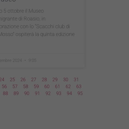
 5 ottobre il Museo
migrante di Roasio, in
orazione con lo “Scacchi club di
Mosso” ospiterà la quinta edizione
tembre 2024
9:05
24
25
26
27
28
29
30
31
56
57
58
59
60
61
62
63
88
89
90
91
92
93
94
95