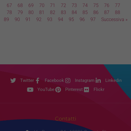
67
68
69
70
71
72
73
74
75
76
77
78
79
80
81
82
83
84
85
86
87
88
89
90
91
92
93
94
95
96
97
Successiva »
Twitter
Facebook
Instagram
Linkedin
YouTube
Pinterest
Flickr
Contatti