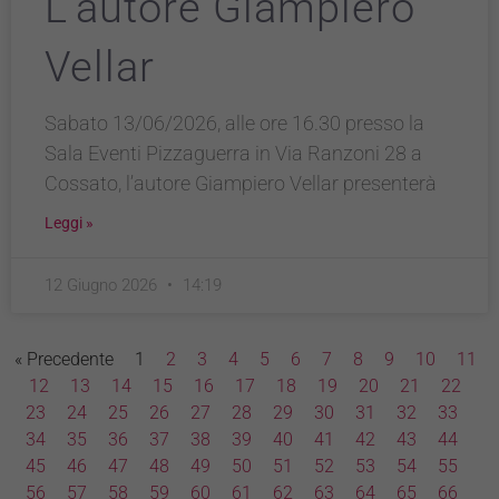
L’autore Giampiero
Vellar
Sabato 13/06/2026, alle ore 16.30 presso la
Sala Eventi Pizzaguerra in Via Ranzoni 28 a
Cossato, l’autore Giampiero Vellar presenterà
Leggi »
12 Giugno 2026
14:19
« Precedente
1
2
3
4
5
6
7
8
9
10
11
12
13
14
15
16
17
18
19
20
21
22
23
24
25
26
27
28
29
30
31
32
33
34
35
36
37
38
39
40
41
42
43
44
45
46
47
48
49
50
51
52
53
54
55
56
57
58
59
60
61
62
63
64
65
66