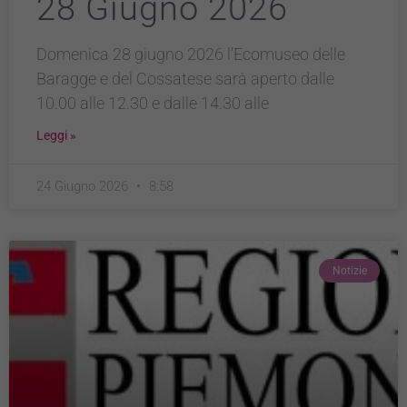
28 Giugno 2026
Domenica 28 giugno 2026 l’Ecomuseo delle
Baragge e del Cossatese sarà aperto dalle
10.00 alle 12.30 e dalle 14.30 alle
Leggi »
24 Giugno 2026
8:58
Notizie