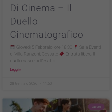
Di Cinema – Il
Duello
Cinematografico
Giovedì 5 Febbraio, ore 18:30
Sala Eventi
di Villa Ranzoni, Cossato
Entrata libera Il
duello nasce nell’esatto
Leggi »
28 Gennaio 2026
11:50
Lavoro