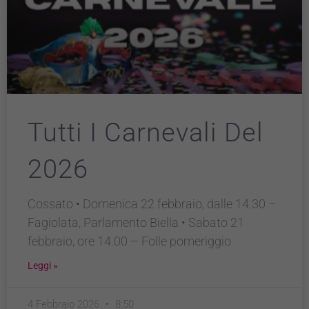
Tutti I Carnevali Del
2026
Cossato • Domenica 22 febbraio, dalle 14.30 –
Fagiolata, Parlamento Biella • Sabato 21
febbraio, ore 14.00 – Folle pomeriggio
Leggi »
4 Febbraio 2026
8:50