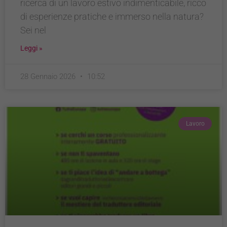
ricerca di un lavoro estivo indimenticabile, ricco
di esperienze pratiche e immerso nella natura?
Sei nel
Leggi »
28 Gennaio 2026
10:52
Lavoro