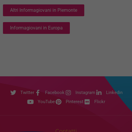
Altri Informagiovani in Piemonte
Informagiovani in Europa
Twitter
Facebook
Instagram
Linkedin
YouTube
Pinterest
Flickr
Contatti