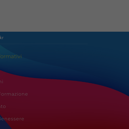
kr
formativi
ni
 Formazione
ato
Benessere