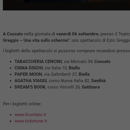
A Cossato
nella giornata di
venerdì 06 settembre
, presso il Teat
Greggio – Una vita sullo schermo”
, uno spettacolo di Ezio Gregg
I biglietti dello spettacolo si possono comprare recandosi presso
TABACCHERIA CENCINI
, via Mercato 34,
Cossato
CIGNA DISCHI
, via Italia 10,
Biella
PAPER MOON
, via Galimberti 37,
Biella
AGATHA VIAGGI
, corso Nuova Italia 82,
Santhià
DREAM’S BOOK
, corso Vercelli 26,
Gattinara
Per i biglietti online:
www.ilcontato.it
www.ticketone.it