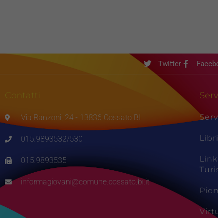
Twitter
Faceb
Contatti
Serv
Serv
Via Ranzoni, 24 - 13836 Cossato BI
Libr
015.9893532/530
Link
015.9893535
Tur
informagiovani@comune.cossato.bi.it
Pie
Vir