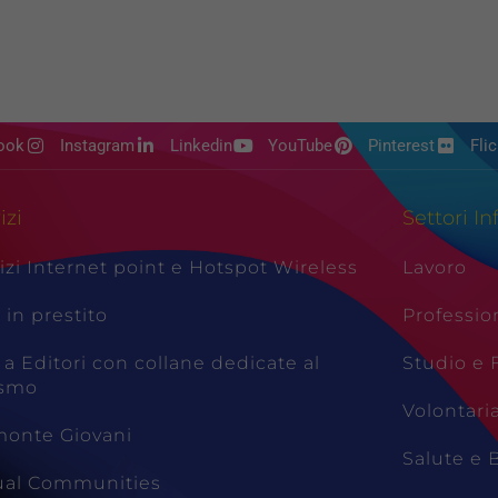
ook
Instagram
Linkedin
YouTube
Pinterest
Flic
izi
Settori In
izi Internet point e Hotspot Wireless
Lavoro
i in prestito
Professio
 a Editori con collane dedicate al
Studio e
ismo
Volontari
monte Giovani
Salute e 
tual Communities