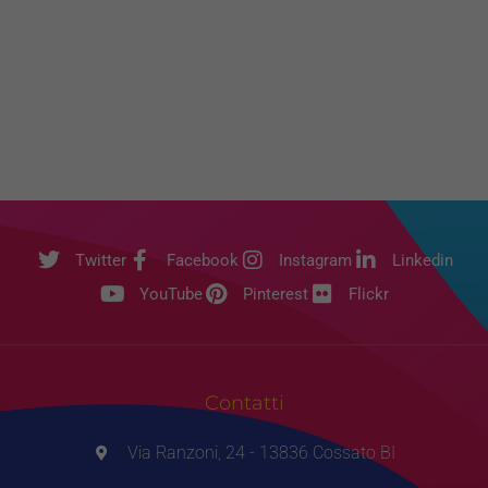
Twitter
Facebook
Instagram
Linkedin
YouTube
Pinterest
Flickr
Contatti
Via Ranzoni, 24 - 13836 Cossato BI