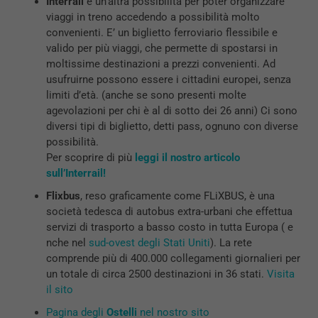
Interrail
è un’altra possibilità per poter organizzare
viaggi in treno accedendo a possibilità molto
convenienti. E’ un biglietto ferroviario flessibile e
valido per più viaggi, che permette di spostarsi in
moltissime destinazioni a prezzi convenienti. Ad
usufruirne possono essere i cittadini europei, senza
limiti d’età. (anche se sono presenti molte
agevolazioni per chi è al di sotto dei 26 anni) Ci sono
diversi tipi di biglietto, detti pass, ognuno con diverse
possibilità.
Per scoprire di più
leggi il nostro articolo
sull’Interrail!
Flixbus
, reso graficamente come FLiXBUS, è una
società tedesca di autobus extra-urbani che effettua
servizi di trasporto a basso costo in tutta Europa ( e
nche nel
sud-ovest degli Stati Uniti
). La rete
comprende più di 400.000 collegamenti giornalieri per
un totale di circa 2500 destinazioni in 36 stati.
Visita
il sito
Pagina degli
Ostelli
nel nostro sito