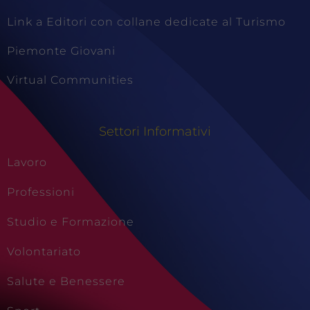
Questi cookie
sono necessari
Link a Editori con collane dedicate al Turismo
per il
funzionamento
Piemonte Giovani
del sito e non
possono
Virtual Communities
essere
disabilitati.
Questi cookie
non
Settori Informativi
raccolgono
informazioni
Lavoro
personali.
Professioni
Studio e Formazione
Volontariato
Salute e Benessere