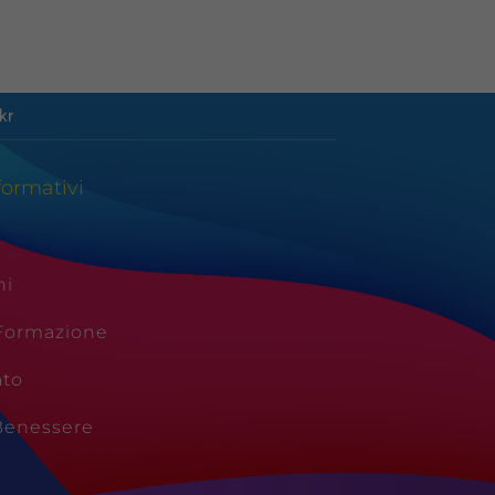
kr
formativi
ni
 Formazione
ato
Benessere