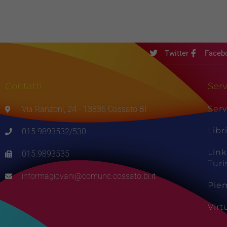
Twitter
Faceb
Contatti
Serv
Serv
Via Ranzoni, 24 - 13836 Cossato BI
Libr
015.9893532/530
Link
015.9893535
Tur
informagiovani@comune.cossato.bi.it
Pie
Vir