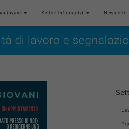
magiovani
Settori Informativi
Newsletter
tà di lavoro e segnalazio
Sett
La
Pro