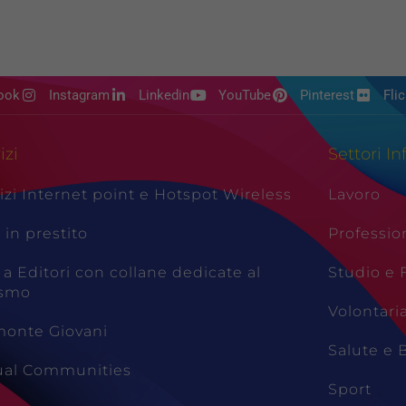
ook
Instagram
Linkedin
YouTube
Pinterest
Flic
izi
Settori In
izi Internet point e Hotspot Wireless
Lavoro
i in prestito
Professio
 a Editori con collane dedicate al
Studio e
ismo
Volontari
monte Giovani
Salute e 
tual Communities
Sport