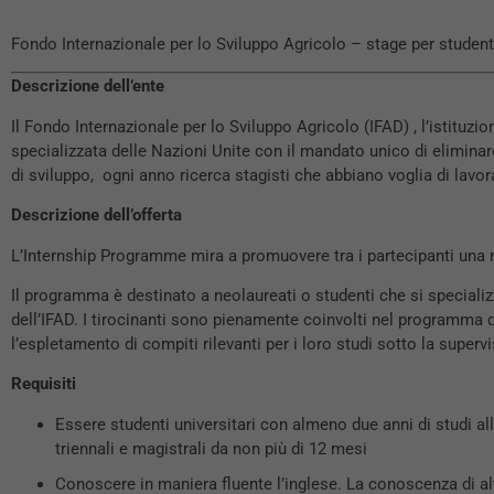
Fondo Internazionale per lo Sviluppo Agricolo – stage per student
Descrizione dell’ente
Il Fondo Internazionale per lo Sviluppo Agricolo (IFAD) , l’istituzio
specializzata delle Nazioni Unite con il mandato unico di eliminare 
di sviluppo, ogni anno ricerca stagisti che abbiano voglia di lavo
Descrizione dell’offerta
L’Internship Programme mira a promuovere tra i partecipanti una 
Il programma è destinato a neolaureati o studenti che si specializ
dell’IFAD. I tirocinanti sono pienamente coinvolti nel programma di
l’espletamento di compiti rilevanti per i loro studi sotto la supe
Requisiti
Essere studenti universitari con almeno due anni di studi all
triennali e magistrali da non più di 12 mesi
Conoscere in maniera fluente l’inglese. La conoscenza di altr