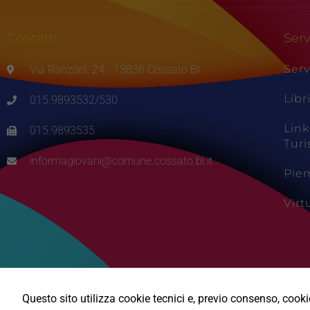
Contatti
Serv
Serv
Via Ranzoni, 24 - 13836 Cossato BI
Libr
015.9893532/530
Link
015.9893535
Tur
informagiovani@comune.cossato.bi.it
Pie
Vir
Questo sito utilizza cookie tecnici e, previo consenso, cookie 