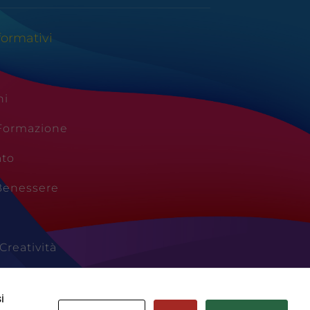
formativi
ni
 Formazione
ato
Benessere
Creatività
Vacanze
i