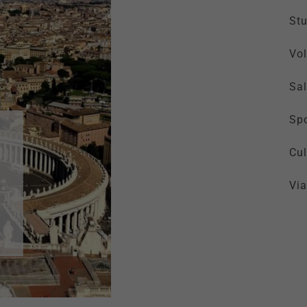
St
Vol
Sal
Spo
Cul
Via