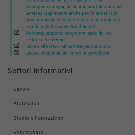
sono necessari
prestigiose compagnie di crociera, International
per il
Services rappresenta anche parchi tematici di
funzionamento
fama mondiale e i migliori hotel e ristoranti del
del sito e non
mondo e Walt Disney World Resort
possono
Welcome propone: programmi specifici nel
essere
settore del catering
disabilitati.
Questi cookie
Lavoro all'estero nel settore gastronomico
non
Lavoro stagionale all'estero in agricoltura
raccolgono
informazioni
personali.
Settori informativi
Lavoro
Professioni
Studio e Formazione
Volontariato