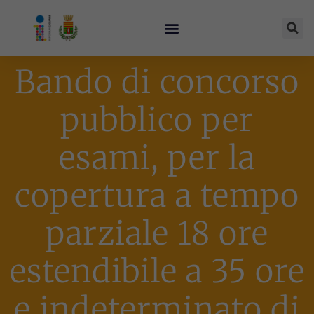
Bando di concorso
pubblico per
esami, per la
copertura a tempo
parziale 18 ore
estendibile a 35 ore
e indeterminato di