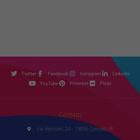
Twitter
Facebook
Instagram
Linkedin
YouTube
Pinterest
Flickr
Contatti
Via Ranzoni, 24 - 13836 Cossato BI