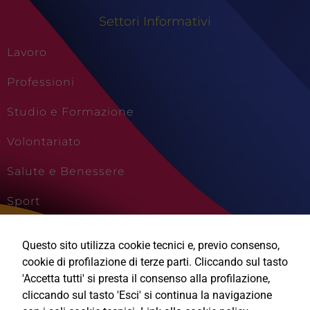
Settori Informativi
Lavoro
Professioni
Studio e Formazione
Volontariato
Salute e Benessere
Sport
Cultura e Creatività
Questo sito utilizza cookie tecnici e, previo consenso,
Tecnici
Questi cookie
Viaggi e Vacanze
cookie di profilazione di terze parti. Cliccando sul tasto
sono necessari
'Accetta tutti' si presta il consenso alla profilazione,
per il
cliccando sul tasto 'Esci' si continua la navigazione
funzionamento