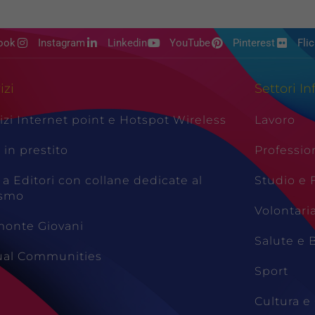
ook
Instagram
Linkedin
YouTube
Pinterest
Flic
izi
Settori In
izi Internet point e Hotspot Wireless
Lavoro
i in prestito
Professio
 a Editori con collane dedicate al
Studio e
ismo
Volontari
monte Giovani
Salute e 
tual Communities
Sport
Cultura e 