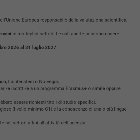
dell’Unione Europea responsabile della valutazione scientifica,
irocini
in molteplici settori. Le call aperte possono essere
obre 2026 al 31 luglio 2027
.
nda, Lichtenstein o Norvegia;
itari/e iscritti/e a un programma Erasmus+ o simile oppure
bero essere richiesti titoli di studio specifici.
glese (livello minimo C1) e la conoscenza di una o più lingue
i settori affini all’attività dell’agenzia.