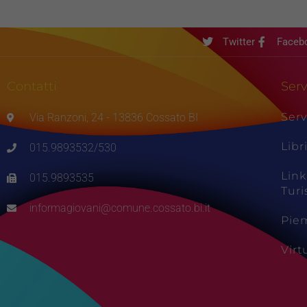
Twitter
Faceb
Contatti
Serv
Serv
Via Ranzoni, 24 - 13836 Cossato BI
Libr
015.9893532/530
Link
015.9893535
Tur
informagiovani@comune.cossato.bi.it
Pie
Vir