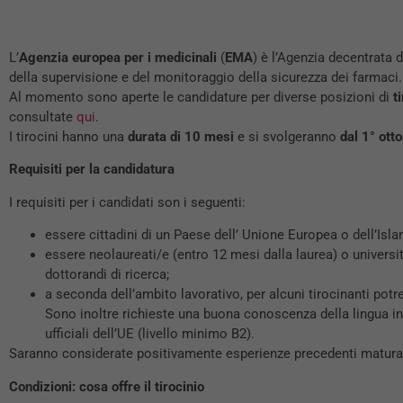
L’
Agenzia europea per i medicinali
(
EMA
) è l’Agenzia decentrata 
della supervisione e del monitoraggio della sicurezza dei farmaci.
Al momento sono aperte le candidature per diverse posizioni di
t
consultate
qui
.
I tirocini hanno una
durata di 10 mesi
e si svolgeranno
dal 1° ott
Requisiti per la candidatura
I requisiti per i candidati son i seguenti:
essere cittadini di un Paese dell’ Unione Europea o dell’Isla
essere neolaureati/e (entro 12 mesi dalla laurea) o univers
dottorandi di ricerca;
a seconda dell’ambito lavorativo, per alcuni tirocinanti potreb
Sono inoltre richieste una buona conoscenza della lingua in
ufficiali dell’UE (livello minimo B2).
Saranno considerate positivamente esperienze precedenti maturate ne
Condizioni: cosa offre il tirocinio