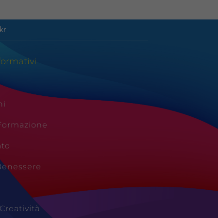
kr
formativi
ni
 Formazione
ato
Benessere
Creatività