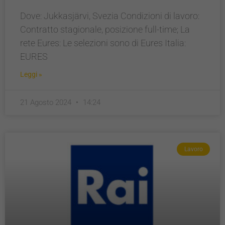
funzionamento
del sito e non
Dove: Jukkasjärvi, Svezia Condizioni di lavoro:
possono
Contratto stagionale, posizione full-time; La
essere
rete Eures: Le selezioni sono di Eures Italia:
disabilitati.
Questi cookie
EURES
non
raccolgono
Leggi »
informazioni
personali.
21 Agosto 2024
14:24
Lavoro