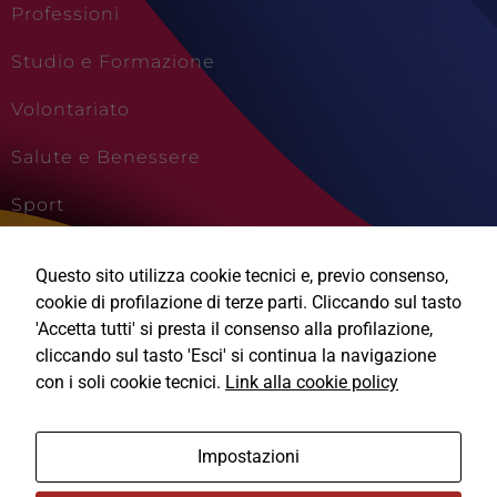
Professioni
Studio e Formazione
Tecnici
Volontariato
Questi cookie
sono necessari
per il
Salute e Benessere
funzionamento
del sito e non
Sport
possono
essere
Cultura e Creatività
disabilitati.
Questo sito utilizza cookie tecnici e, previo consenso,
Questi cookie
non
Viaggi e Vacanze
cookie di profilazione di terze parti. Cliccando sul tasto
raccolgono
'Accetta tutti' si presta il consenso alla profilazione,
informazioni
cliccando sul tasto 'Esci' si continua la navigazione
personali.
con i soli cookie tecnici.
Link alla cookie policy
Ⓒ2026, Technical Design s.r.l.
Impostazioni
Informativa Privacy