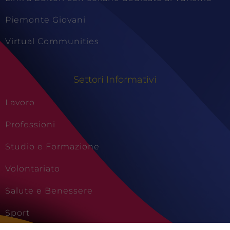
Piemonte Giovani
Virtual Communities
Settori Informativi
Lavoro
Professioni
Studio e Formazione
Volontariato
Salute e Benessere
Sport