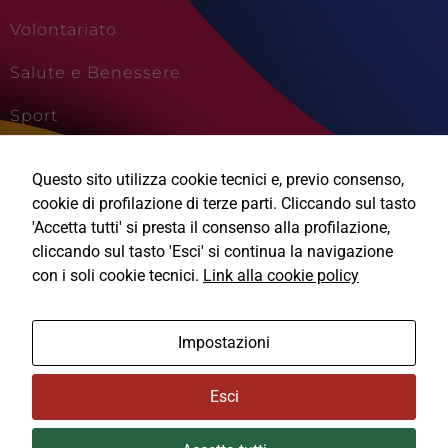
Volontariato
Salute e Benessere
Sport
Cultura e Creatività
Questo sito utilizza cookie tecnici e, previo consenso,
Viaggi e Vacanze
cookie di profilazione di terze parti. Cliccando sul tasto
'Accetta tutti' si presta il consenso alla profilazione,
cliccando sul tasto 'Esci' si continua la navigazione
Tecnici
con i soli cookie tecnici.
Link alla cookie policy
Questi cookie
sono necessari
Ⓒ2026, Technical Design s.r.l.
per il
Impostazioni
funzionamento
del sito e non
Informativa Privacy
possono
Esci
essere
disabilitati.
Cookie Policy
Questi cookie