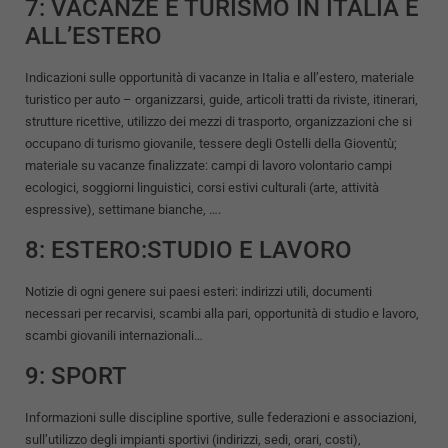
7: VACANZE E TURISMO IN ITALIA E
ALL’ESTERO
Indicazioni sulle opportunità di vacanze in Italia e all’estero, materiale
turistico per auto – organizzarsi, guide, articoli tratti da riviste, itinerari,
strutture ricettive, utilizzo dei mezzi di trasporto, organizzazioni che si
occupano di turismo giovanile, tessere degli Ostelli della Gioventù;
materiale su vacanze finalizzate: campi di lavoro volontario campi
ecologici, soggiorni linguistici, corsi estivi culturali (arte, attività
espressive), settimane bianche, ….
8: ESTERO:STUDIO E LAVORO
Notizie di ogni genere sui paesi esteri: indirizzi utili, documenti
necessari per recarvisi, scambi alla pari, opportunità di studio e lavoro,
scambi giovanili internazionali…
9: SPORT
Informazioni sulle discipline sportive, sulle federazioni e associazioni,
sull’utilizzo degli impianti sportivi (indirizzi, sedi, orari, costi),