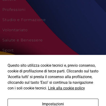
Professioni
Studio e Formazione
Tecnici
Questi cookie
Volontariato
sono necessari
per il
Salute e Benessere
funzionamento
del sito e non
possono
Sport
essere
disabilitati.
Cultura e Creatività
Questi cookie
Questo sito utilizza cookie tecnici e, previo consenso,
non
Viaggi e Vacanze
cookie di profilazione di terze parti. Cliccando sul tasto
raccolgono
informazioni
'Accetta tutti' si presta il consenso alla profilazione,
personali.
cliccando sul tasto 'Esci' si continua la navigazione
con i soli cookie tecnici.
Link alla cookie policy
Ⓒ2026, Technical Design s.r.l.
Impostazioni