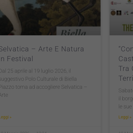
Selvatica – Arte E Natura
“Con
In Festival
Cas
Tra 
Dal 25 aprile al 19 luglio 2026, il
Terr
suggestivo Polo Culturale di Biella
Piazzo torna ad accogliere Selvatica –
Sabat
Arte
il bor
le sue
Leggi »
Leggi »