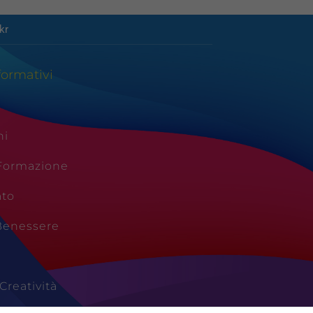
kr
formativi
ni
 Formazione
ato
Benessere
Creatività