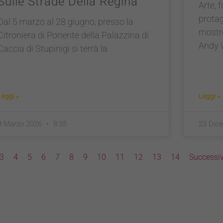
Sulle Strade Della Regina
Arte, 
prota
Dal 5 marzo al 28 giugno, presso la
mostre
Citroniera di Ponente della Palazzina di
Andy 
Caccia di Stupinigi si terrà la
Leggi »
Leggi »
9 Marzo 2026
8:35
23 Dic
3
4
5
6
7
8
9
10
11
12
13
14
Successiv