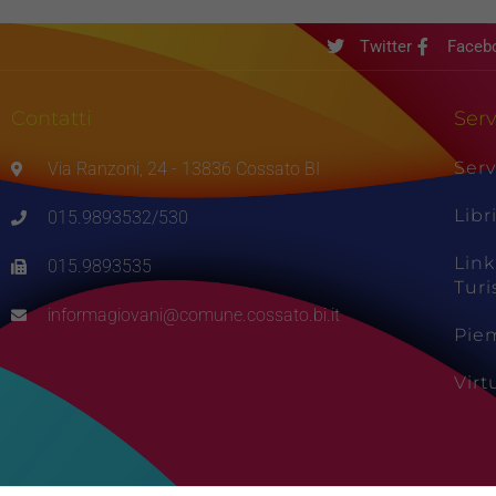
Twitter
Faceb
Contatti
Serv
Serv
Via Ranzoni, 24 - 13836 Cossato BI
Libr
015.9893532/530
Link
015.9893535
Tur
informagiovani@comune.cossato.bi.it
Pie
Vir