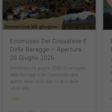
Ecomuseo Del Cossatese E
Delle Baragge – Apertura
28 Giugno 2026
Domenica 28 giugno 2026 l’Ecomuseo
delle Baragge e del Cossatese sarà
aperto dalle 10.00 alle 12.30 e dalle
14.30 alle
Leggi »