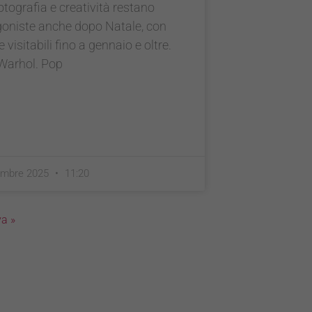
fotografia e creatività restano
goniste anche dopo Natale, con
 visitabili fino a gennaio e oltre.
Warhol. Pop
embre 2025
11:20
a »