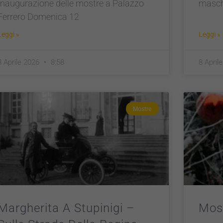
Inaugurazione delle mostre a Palazzo
maschi
Ferrero Domenica 12
Leggi »
Leggi »
8 Aprile 2026
8:58
8 April
Mostre
Margherita A Stupinigi –
Most