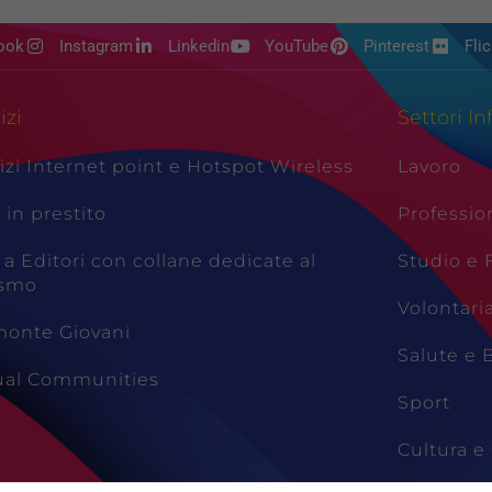
ook
Instagram
Linkedin
YouTube
Pinterest
Flic
izi
Settori In
izi Internet point e Hotspot Wireless
Lavoro
i in prestito
Professio
 a Editori con collane dedicate al
Studio e
ismo
Volontari
monte Giovani
Salute e 
tual Communities
Sport
Cultura e 