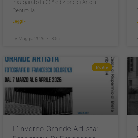
inaugurato la 28ª edizione di Arte al
Centro, la
Leggi »
18 Maggio 2026
8:55
Mostre
L’Inverno Grande Artista: