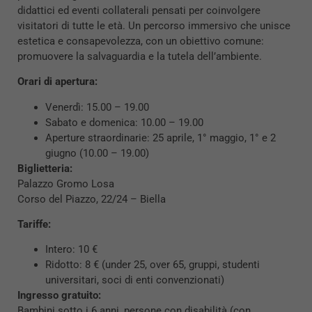
didattici ed eventi collaterali pensati per coinvolgere
visitatori di tutte le età. Un percorso immersivo che unisce
estetica e consapevolezza, con un obiettivo comune:
promuovere la salvaguardia e la tutela dell’ambiente.
Orari di apertura:
Venerdì: 15.00 – 19.00
Sabato e domenica: 10.00 – 19.00
Aperture straordinarie: 25 aprile, 1° maggio, 1° e 2
giugno (10.00 – 19.00)
Biglietteria:
Palazzo Gromo Losa
Corso del Piazzo, 22/24 – Biella
Tariffe:
Intero: 10 €
Ridotto: 8 € (under 25, over 65, gruppi, studenti
universitari, soci di enti convenzionati)
Ingresso gratuito:
Bambini sotto i 6 anni, persone con disabilità (con