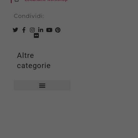
Condividi:
Altre
categorie
Biblioteca comunale