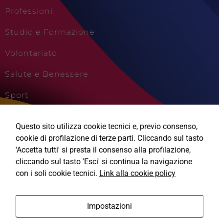
Professioni
Studio e Formazione
Tecnici
Questi cookie
Volontariato
sono necessari
per il
Salute e Benessere
funzionamento
del sito e non
Sport
possono
essere
disabilitati.
Cultura e Creatività
Questi cookie
Questo sito utilizza cookie tecnici e, previo consenso,
non
Viaggi e Vacanze
cookie di profilazione di terze parti. Cliccando sul tasto
raccolgono
'Accetta tutti' si presta il consenso alla profilazione,
informazioni
cliccando sul tasto 'Esci' si continua la navigazione
personali.
con i soli cookie tecnici.
Link alla cookie policy
Ⓒ2026, Technical Design s.r.l.
Impostazioni