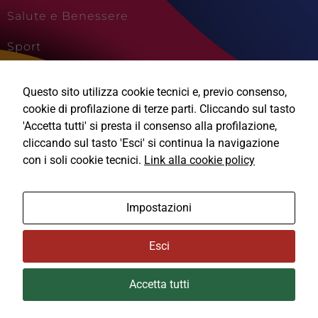
Salute e Benessere
Sport
Cultura e Creatività
Questo sito utilizza cookie tecnici e, previo consenso,
Viaggi e Vacanze
cookie di profilazione di terze parti. Cliccando sul tasto
'Accetta tutti' si presta il consenso alla profilazione,
cliccando sul tasto 'Esci' si continua la navigazione
con i soli cookie tecnici.
Link alla cookie policy
Tecnici
Questi cookie
Ⓒ2026, Technical Design s.r.l.
sono necessari
Impostazioni
per il
funzionamento
Informativa Privacy
del sito e non
Esci
possono
Cookie Policy
essere
disabilitati.
Accetta tutti
Questi cookie
Area Privata
non