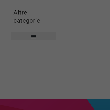
Altre
categorie
Biblioteca comunale