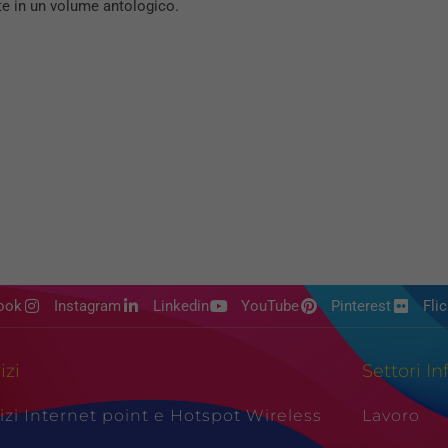
te in un volume antologico.
ook
Instagram
Linkedin
YouTube
Pinterest
Flic
izi
Settori In
izi Internet point e Hotspot Wireless
Lavoro