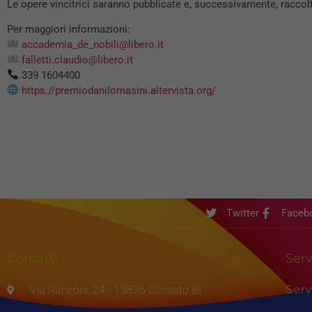
Le opere vincitrici saranno pubblicate e, successivamente, raccol
Per maggiori informazioni:
accademia_de_nobili@libero.it
falletti.claudio@libero.it
339 1604400
https://premiodanilomasini.altervista.org/
Twitter
Faceb
Contatti
Serv
Serv
Via Ranzoni, 24 - 13836 Cossato BI