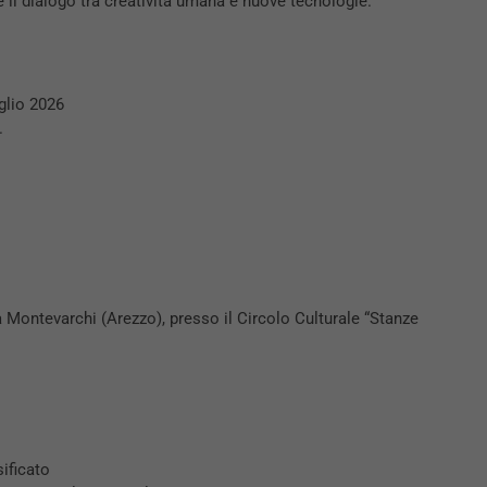
e il dialogo tra creatività umana e nuove tecnologie.
glio 2026
.
 Montevarchi (Arezzo), presso il Circolo Culturale “Stanze
sificato