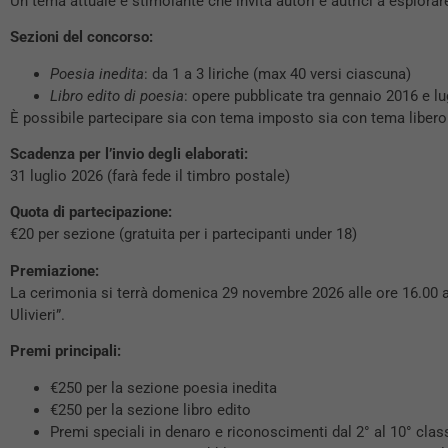
Un tema attuale e stimolante che invita autori e autrici a esplorar
Sezioni del concorso:
Poesia inedita
: da 1 a 3 liriche (max 40 versi ciascuna)
Libro edito di poesia
: opere pubblicate tra gennaio 2016 e lu
È possibile partecipare sia con tema imposto sia con tema libero
Scadenza per l’invio degli elaborati:
31 luglio 2026 (farà fede il timbro postale)
Quota di partecipazione:
€20 per sezione (gratuita per i partecipanti under 18)
Premiazione:
La cerimonia si terrà domenica 29 novembre 2026 alle ore 16.00 a
Ulivieri”.
Premi principali:
€250 per la sezione poesia inedita
€250 per la sezione libro edito
Premi speciali in denaro e riconoscimenti dal 2° al 10° clas