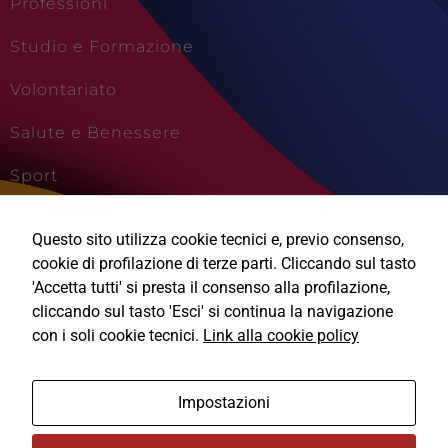
Professioni
Studio e Formazione
Volontariato
Salute e Benessere
Sport
Cultura e Creatività
Questo sito utilizza cookie tecnici e, previo consenso,
Viaggi e Vacanze
cookie di profilazione di terze parti. Cliccando sul tasto
'Accetta tutti' si presta il consenso alla profilazione,
Tecnici
cliccando sul tasto 'Esci' si continua la navigazione
Questi cookie
con i soli cookie tecnici.
Link alla cookie policy
sono necessari
per il
funzionamento
Ⓒ2026, Technical Design s.r.l.
del sito e non
Impostazioni
possono
essere
Informativa Privacy