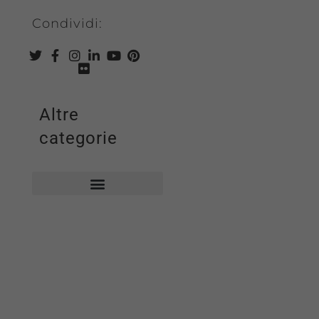
Condividi:
Altre
categorie
Biblioteca comunale