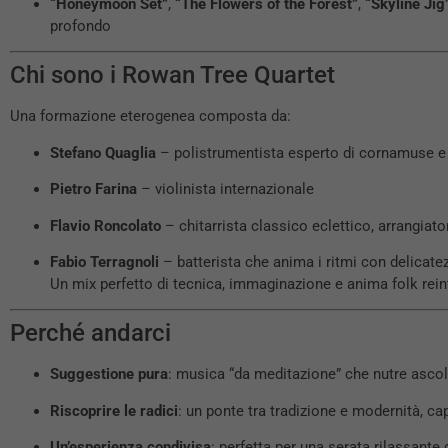
“Honeymoon Set”
,
“The Flowers of the Forest”
,
“Skyline Jig
profondo
Chi sono i Rowan Tree Quartet
Una formazione eterogenea composta da:
Stefano Quaglia
– polistrumentista esperto di cornamuse e 
Pietro Farina
– violinista internazionale
Flavio Roncolato
– chitarrista classico eclettico, arrangiato
Fabio Terragnoli
– batterista che anima i ritmi con delicate
Un mix perfetto di tecnica, immaginazione e anima folk rei
Perché andarci
Suggestione pura
: musica “da meditazione” che nutre ascolt
Riscoprire le radici
: un ponte tra tradizione e modernità, ca
Un’esperienza condivisa
: perfetta per una serata rilassante