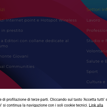
izi
Settori In
izi Internet point e Hotspot Wireless
Lavoro
i in prestito
Professio
 a Editori con collane dedicate al
Studio e
ismo
Volontari
monte Giovani
Salute e 
tual Communities
Sport
Cultura e 
Viaggi e 
di profilazione di terze parti. Cliccando sul tasto 'Accetta tutti' s
i' si continua la navigazione con i soli cookie tecnici.
Link alla