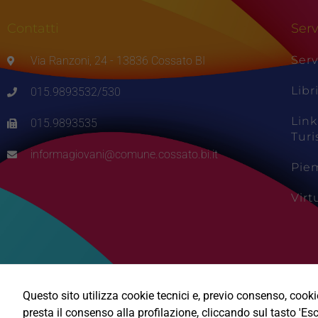
Contatti
Serv
Serv
Via Ranzoni, 24 - 13836 Cossato BI
Libr
015.9893532/530
Link
015.9893535
Tur
informagiovani@comune.cossato.bi.it
Pie
Vir
Questo sito utilizza cookie tecnici e, previo consenso, cookie 
presta il consenso alla profilazione, cliccando sul tasto 'Esc