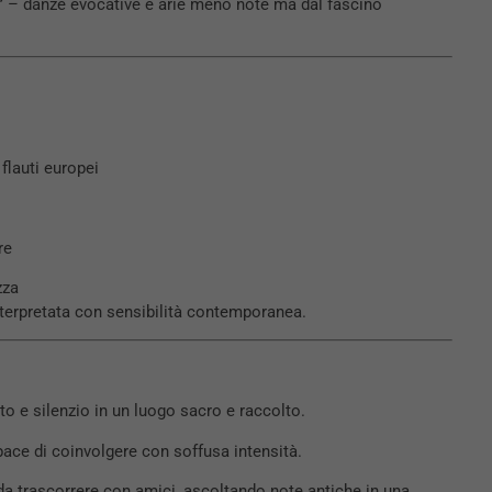
”
– danze evocative e arie meno note ma dal fascino
flauti europei
re
zza
nterpretata con sensibilità contemporanea.
o e silenzio in un luogo sacro e raccolto.
pace di coinvolgere con soffusa intensità.
 da trascorrere con amici, ascoltando note antiche in una