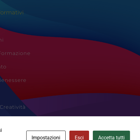
formativi
ni
 Formazione
ato
Benessere
Creatività
Vacanze
i
Impostazioni
Esci
Accetta tutti