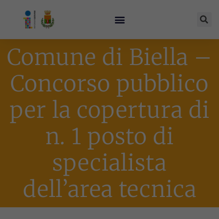
Comune di Biella –
Concorso pubblico
per la copertura di
n. 1 posto di
specialista
dell’area tecnica