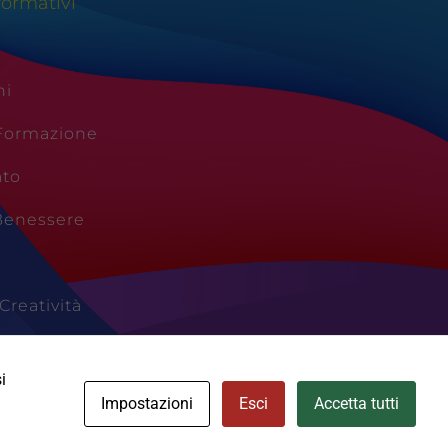
formativi
ni
 Formazione
ato
Benessere
Creatività
Vacanze
i
Impostazioni
Esci
Accetta tutti
Cookie Policy
Area Privata