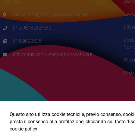
Contatti
Serv
Serv
Via Ranzoni, 24 - 13836 Cossato BI
Libr
015.9893532/530
Link
015.9893535
Tur
informagiovani@comune.cossato.bi.it
Pie
Vir
Questo sito utilizza cookie tecnici e, previo consenso, cookie 
presta il consenso alla profilazione, cliccando sul tasto 'Esc
cookie policy
Ⓒ2026, Technical Design s.r.l.