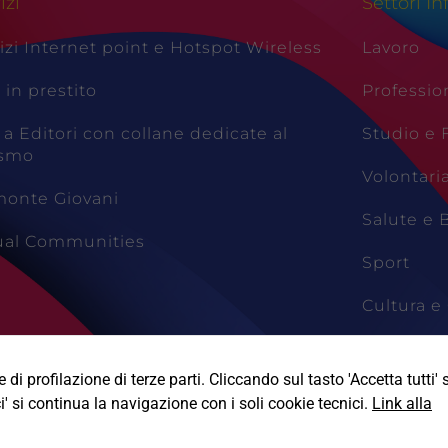
izi
Settori In
izi Internet point e Hotspot Wireless
Lavoro
i in prestito
Professio
 a Editori con collane dedicate al
Studio e
ismo
Volontari
monte Giovani
Salute e 
tual Communities
Sport
Cultura e 
Viaggi e 
di profilazione di terze parti. Cliccando sul tasto 'Accetta tutti' s
i' si continua la navigazione con i soli cookie tecnici.
Link alla
Informativa Privacy