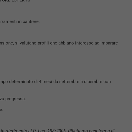
TORE ESPERTO:
rramenti in cantiere.
nsione, si valutano profili che abbiano interesse ad imparare
a tempo determinato di 4 mesi da settembre a dicembre con
nza pregressa.
e.
 in riferimento al D. Lgs. 198/2006. Rifiutiamo ogni forma di