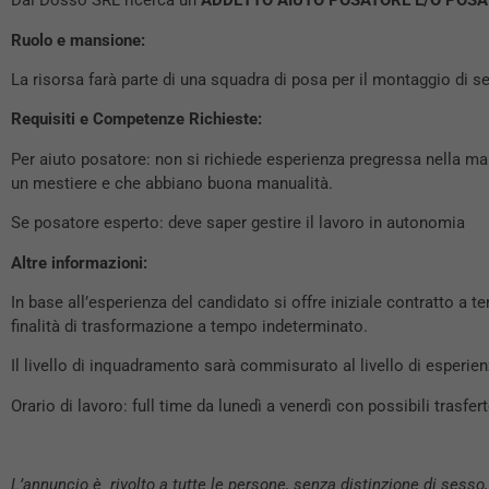
Dal Dosso SRL ricerca un
ADDETTO AIUTO POSATORE E/O POSA
Ruolo e mansione:
La risorsa farà parte di una squadra di posa per il montaggio di se
Requisiti e Competenze Richieste:
Per aiuto posatore: non si richiede esperienza pregressa nella ma
un mestiere e che abbiano buona manualità.
Se posatore esperto: deve saper gestire il lavoro in autonomia
Altre informazioni:
In base all’esperienza del candidato si offre iniziale contratto 
finalità di trasformazione a tempo indeterminato.
Il livello di inquadramento sarà commisurato al livello di esperie
Orario di lavoro: full time da lunedì a venerdì con possibili trasfert
L’annuncio è rivolto a tutte le persone, senza distinzione di sesso,