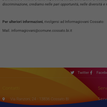
discriminazione, crediamo nelle pari opportunità, nelle diversità e n
Per ulteriori informazioni
, rivolgersi ad Informagiovani Cossato:
Mail. informagiovani@comune.cossato.bi.it
Twitter
Faceb
Contatti
Serv
Serv
Via Ranzoni, 24 - 13836 Cossato BI