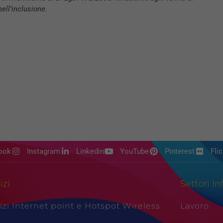
ell’inclusione.
ook
Instagram
Linkedin
YouTube
Pinterest
Flic
izi
Settori In
izi Internet point e Hotspot Wireless
Lavoro