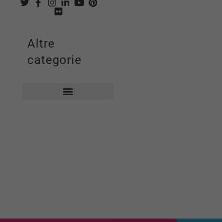
Altre
categorie
Biblioteca comunale