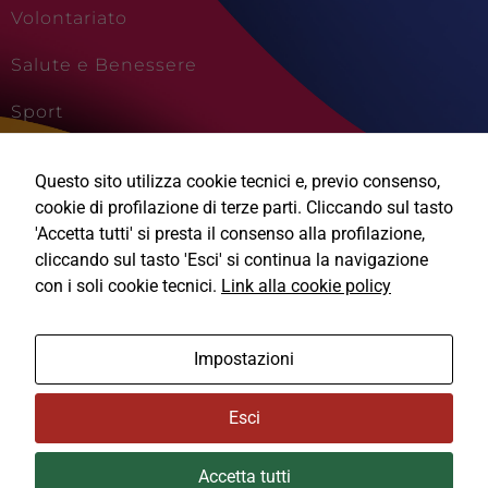
Volontariato
Salute e Benessere
Sport
Cultura e Creatività
Questo sito utilizza cookie tecnici e, previo consenso,
Viaggi e Vacanze
cookie di profilazione di terze parti. Cliccando sul tasto
'Accetta tutti' si presta il consenso alla profilazione,
cliccando sul tasto 'Esci' si continua la navigazione
Tecnici
con i soli cookie tecnici.
Link alla cookie policy
Questi cookie
sono necessari
Ⓒ2026, Technical Design s.r.l.
per il
Impostazioni
funzionamento
del sito e non
Informativa Privacy
possono
Esci
essere
Cookie Policy
disabilitati.
Questi cookie
Accetta tutti