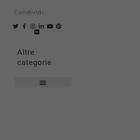
Condividi:
Altre
categorie
Biblioteca comunale