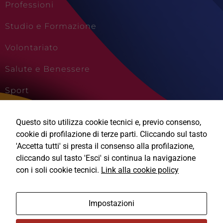
Professioni
Studio e Formazione
Volontariato
Salute e Benessere
Sport
Cultura e Creatività
Questo sito utilizza cookie tecnici e, previo consenso,
Viaggi e Vacanze
cookie di profilazione di terze parti. Cliccando sul tasto
'Accetta tutti' si presta il consenso alla profilazione,
Tecnici
cliccando sul tasto 'Esci' si continua la navigazione
Questi cookie
sono necessari
con i soli cookie tecnici.
Link alla cookie policy
per il
funzionamento
Ⓒ2026, Technical Design s.r.l.
del sito e non
Impostazioni
possono
essere
Informativa Privacy