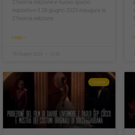
27esima edizione e nuovo spazio
espositivo Il 28 giugno 2025 inaugura la
27esima edizione
Leggi »
18 Giugno 2025
12:42
Cinema