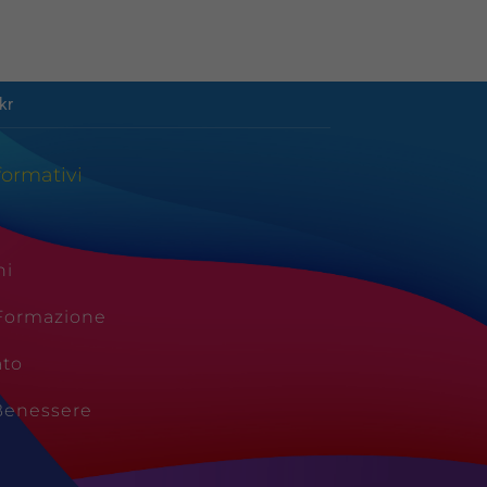
kr
formativi
ni
 Formazione
ato
Benessere