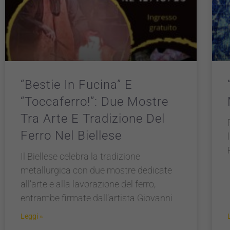
“Bestie In Fucina” E
“Toccaferro!”: Due Mostre
Tra Arte E Tradizione Del
Ferro Nel Biellese
Il Biellese celebra la tradizione
metallurgica con due mostre dedicate
all’arte e alla lavorazione del ferro,
entrambe firmate dall’artista Giovanni
Leggi »