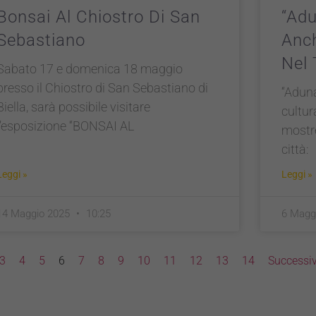
Bonsai Al Chiostro Di San
“Adu
Sebastiano
Anch
Nel 
Sabato 17 e domenica 18 maggio
presso il Chiostro di San Sebastiano di
“Aduna
Biella, sarà possibile visitare
cultur
l’esposizione “BONSAI AL
mostre
città:
Leggi »
Leggi »
14 Maggio 2025
10:25
6 Magg
3
4
5
6
7
8
9
10
11
12
13
14
Successiv