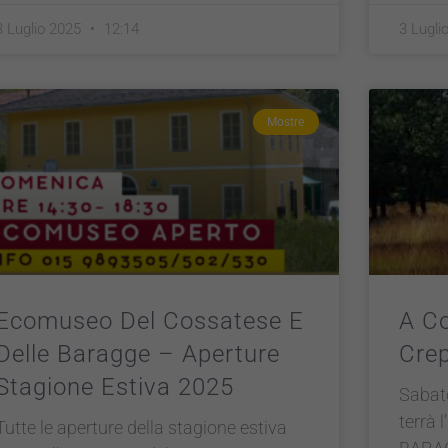
3 Luglio 2025
12:14
3 Lugli
Mostre
Ecomuseo Del Cossatese E
A Co
Delle Baragge – Aperture
Crep
Stagione Estiva 2025
Sabato
terrà 
Tutte le aperture della stagione estiva