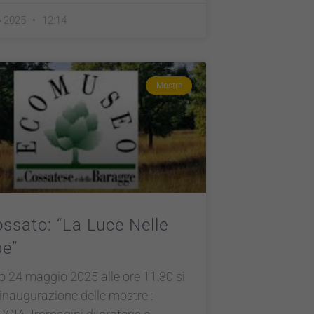
o 2025
12:14
Mostre
ssato: “La Luce Nelle
e”
 24 maggio 2025 alle ore 11:30 si
l’inaugurazione delle mostre :