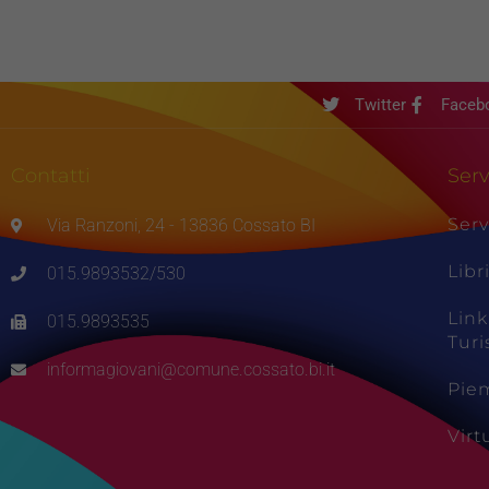
Twitter
Faceb
Contatti
Serv
Serv
Via Ranzoni, 24 - 13836 Cossato BI
Libr
015.9893532/530
Link
015.9893535
Tur
informagiovani@comune.cossato.bi.it
Pie
Vir