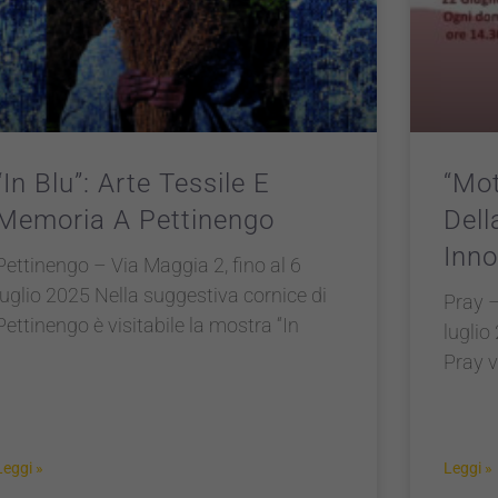
“In Blu”: Arte Tessile E
“Mot
Memoria A Pettinengo
Dell
Inno
Pettinengo – Via Maggia 2, fino al 6
luglio 2025 Nella suggestiva cornice di
Pray –
Pettinengo è visitabile la mostra “In
luglio
Pray v
Leggi »
Leggi »