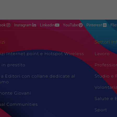
ook
Instagram
Linkedin
YouTube
Pinterest
Flic
izi
Settori In
izi Internet point e Hotspot Wireless
Lavoro
i in prestito
Professio
 a Editori con collane dedicate al
Studio e
ismo
Volontari
monte Giovani
Salute e 
tual Communities
Sport