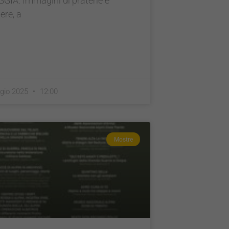
IA. Immagini di praterie e
ere, a
gio 2025
12:00
Mostre