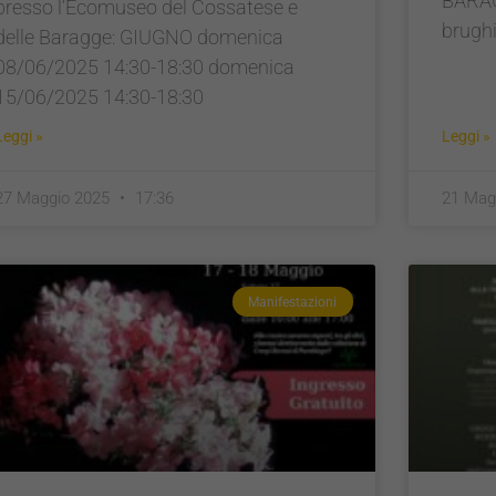
BARAGG
presso l’Ecomuseo del Cossatese e
brughi
delle Baragge: GIUGNO domenica
08/06/2025 14:30-18:30 domenica
15/06/2025 14:30-18:30
Leggi »
Leggi »
27 Maggio 2025
17:36
21 Mag
Manifestazioni