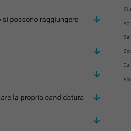
St
sso si possono raggiungere
Vol
Sal
Spo
Cul
Via
viare la propria candidatura