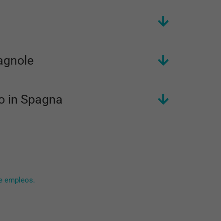
pagnole
oro in Spagna
e empleos.