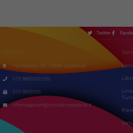
Twitter
Faceb
Contatti
Serv
Serv
Via Ranzoni, 24 - 13836 Cossato BI
Libr
015.9893532/530
Link
015.9893535
Tur
informagiovani@comune.cossato.bi.it
Pie
Vir