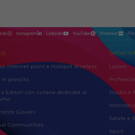
ook
Instagram
Linkedin
YouTube
Pinterest
Flic
izi
Settori In
izi Internet point e Hotspot Wireless
Lavoro
i in prestito
Professio
 a Editori con collane dedicate al
Studio e
ismo
Volontari
monte Giovani
Salute e 
tual Communities
Sport