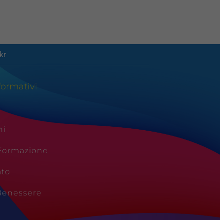
kr
formativi
ni
 Formazione
ato
Benessere