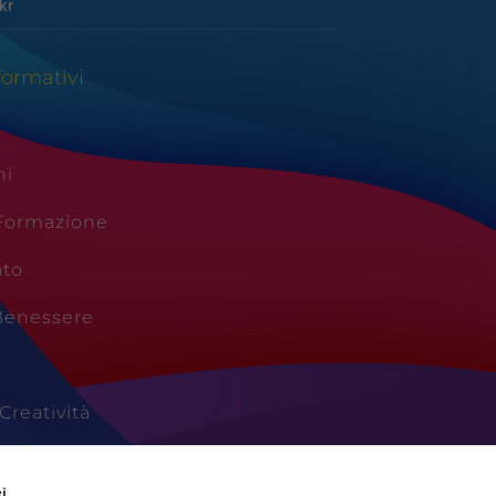
kr
formativi
ni
 Formazione
ato
Benessere
Creatività
Vacanze
i