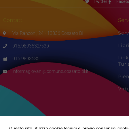
Twitter
Faceb
Contatti
Serv
Serv
Via Ranzoni, 24 - 13836 Cossato BI
Libr
015.9893532/530
Link
015.9893535
Tur
informagiovani@comune.cossato.bi.it
Pie
Vir
Questo sito utilizza cookie tecnici e, previo consenso, cookie 