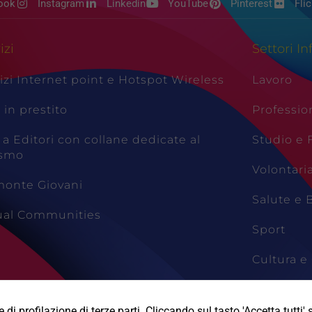
ook
Instagram
Linkedin
YouTube
Pinterest
Flic
izi
Settori In
izi Internet point e Hotspot Wireless
Lavoro
i in prestito
Professio
 a Editori con collane dedicate al
Studio e
ismo
Volontari
monte Giovani
Salute e 
tual Communities
Sport
Cultura e 
Viaggi e 
di profilazione di terze parti. Cliccando sul tasto 'Accetta tutti' s