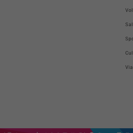
Vol
Sal
Spo
Cul
Via