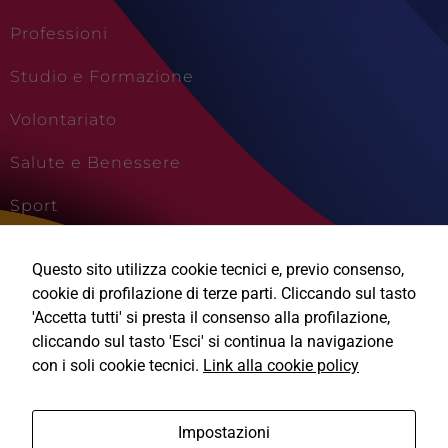
Professioni
Studio e Formazione
Volontariato
Salute e Benessere
Sport
Cultura e Creatività
Questo sito utilizza cookie tecnici e, previo consenso,
Viaggi e Vacanze
cookie di profilazione di terze parti. Cliccando sul tasto
Tecnici
'Accetta tutti' si presta il consenso alla profilazione,
Questi cookie
cliccando sul tasto 'Esci' si continua la navigazione
sono necessari
con i soli cookie tecnici.
Link alla cookie policy
per il
funzionamento
del sito e non
Ⓒ2026, Technical Design s.r.l.
possono
Impostazioni
essere