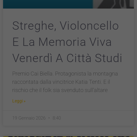
Streghe, Violoncello
E La Memoria Viva
Venerdì A Città Studi
Tecnici
Premio Cai Biella. Protagonista la montagna
Questi cookie
sono necessari
raccontata dalla vincitrice Katia Tenti. E il
per il
rischio che il folk sia svenduto sull’altare
funzionamento
del sito e non
Leggi »
possono
essere
disabilitati.
19 Gennaio 2026
8:40
Questi cookie
non
raccolgono