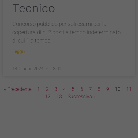
Tecnico
Concorso pubblico per soli esami per la
copertura di n. 2 posti a tempo indeterminato,
di cui 1 a tempo
Leggi »
14 Giugno 2024
13:01
Tecnici
« Precedente
1
2
3
4
5
6
7
8
9
10
11
Questi cookie
12
13
Successiva »
sono necessari
per il
funzionamento
del sito e non
possono
essere
disabilitati.
Questi cookie