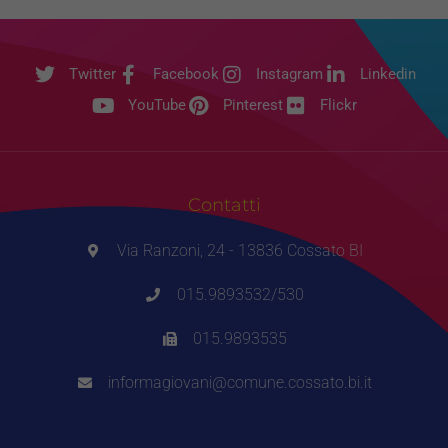
non
raccolgono
informazioni
Twitter
Facebook
Instagram
Linkedin
personali.
YouTube
Pinterest
Flickr
Contatti
Via Ranzoni, 24 - 13836 Cossato BI
015.9893532/530
015.9893535
informagiovani@comune.cossato.bi.it