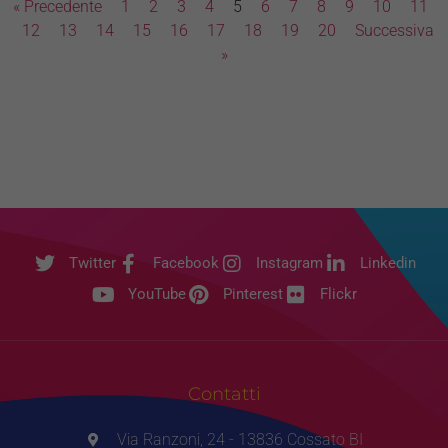
« Precedente
1
2
3
4
5
6
7
8
9
10
11
12
13
14
15
16
17
18
19
20
Successiva
»
Twitter
Facebook
Instagram
Linkedin
YouTube
Pinterest
Flickr
Contatti
Via Ranzoni, 24 - 13836 Cossato BI