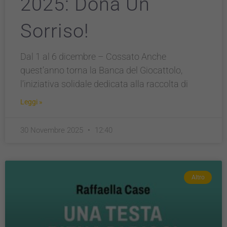
2025: Dona Un
Sorriso!
Dal 1 al 6 dicembre – Cossato Anche
quest’anno torna la Banca del Giocattolo,
l’iniziativa solidale dedicata alla raccolta di
Leggi »
30 Novembre 2025
12:40
Altro