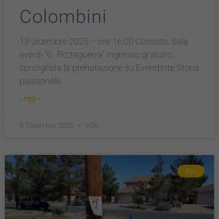
Colombini
13 dicembre 2025 – ore 16:00 Cossato, Sala
eventi “G. Pizzaguerra” Ingresso gratuito,
consigliata la prenotazione su Eventbrite Storia
passionale
Leggi »
8 Dicembre 2025
9:00
Altro