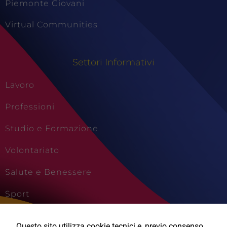
Piemonte Giovani
Virtual Communities
Settori Informativi
Lavoro
Professioni
Studio e Formazione
Volontariato
Salute e Benessere
Sport
Cultura e Creatività
Questo sito utilizza cookie tecnici e, previo consenso,